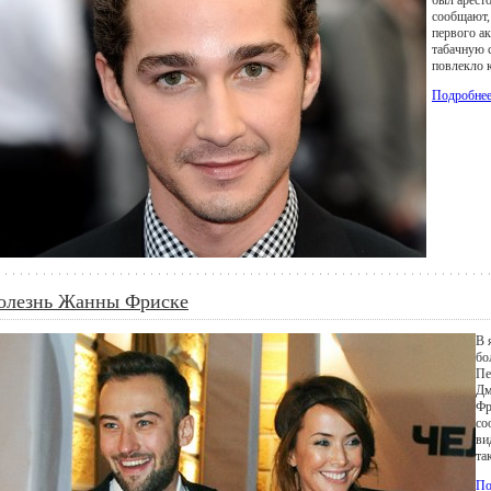
был арест
сообщают,
первого ак
табачную 
повлекло 
Подробне
олезнь Жанны Фриске
В 
бо
Пе
Дм
Фр
со
ви
та
По