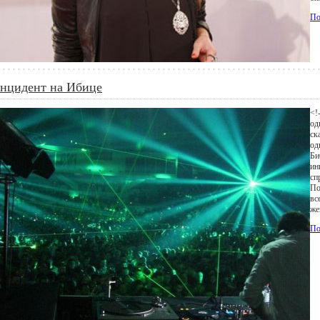
По
нцидент на Ибице
<!
од
ск
од
Би
ин
сп
По
вс
же
По