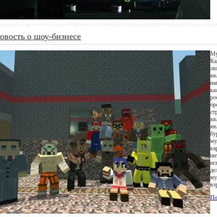
овость о шоу-бизнесе
Му
Ка
лю
яв
на
ка
ро
пр
ст
яв
яв
бу
му
ка
ин
ис
де
му
вз
По