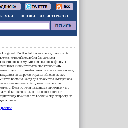
ЪЕМКИ
РЕЦЕНЗИИ
ЭТО ИНТЕРЕСНО
--TBegin-->
<!--TEnd-->Сложно представить себе
ловека, который не любил бы смотреть
дожественные и мультипликационные фильмы.
клонники кинематографа любят посещать
нотеатр для того, чтобы ознакомиться с новинками,
шедшими на широкие экраны. Многие из нас
мнят те времена, когда для просмотра импортного
вого кинофильма необходимо было посещать
нотеатр. Ведь по телевизионному приемнику его
идеть было невозможно, высокоскоростного
тернет подключения в те времена еще попросту не
ществовало.
дробнее