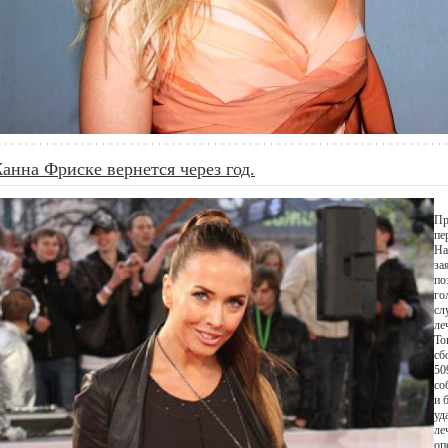
анна Фриске вернется через год.
Пр
пе
На
за
по
го
сл
ле
То
сб
50
со
и 
уд
ле
оп