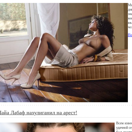
Ми
ди
зн
мн
яв
че
По
айа Лабаф нахулиганил на арест!
Всем изве
удачной с