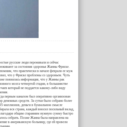
остые русские люди переживали и сейчас
реживают за состояния здоровья Жанны Фриске.
помним, что практически в начале февраля ее муж
явил, что у Фриске проблемы со здоровьем. Чуть
зже появилась информация, что у Жанны рак
ловного мозга четвертой стадии, в большинстве
учаев который не поддается какому-либо виду
чения.
гда первым каналом был оперативно организован
ор денежных средств. За сутки было собрано более
95 миллионов, деньги в буквальном смысле
бирала вся страна, каждый вносил посильный вклад,
благодаря общим стараниям нужную сумму быстро
алось собрать. Позже Жанна была направлена на
чение в американскую больницу, где ей провели
ерацию.