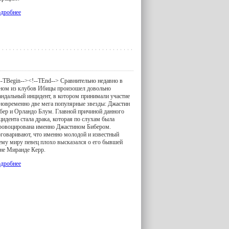
дробнее
--TBegin-->
<!--TEnd--> Сравнительно недавно в
ном из клубов Ибицы произошел довольно
андальный инцидент, в котором принимали участие
новременно две мега популярные звезды: Джастин
бер и Орландо Блум. Главной причиной данного
цидента стала драка, которая по слухам была
ровоцирована именно Джастином Бибером.
говаривают, что именно молодой и известный
ему миру певец плохо высказался о его бывшей
не Миранде Керр.
дробнее