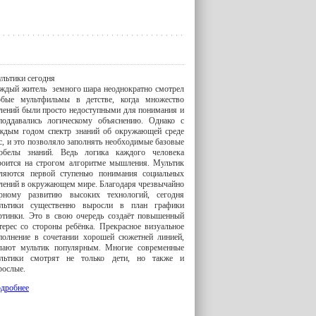
льтики сегодня
ждый житель земного шара неоднократно смотрел
бые мультфильмы в детстве, когда множество
лений были просто недоступными для понимания и
поддавались логическому объяснению. Однако с
ждым годом спектр знаний об окружающей среде
с, и это позволяло заполнять необходимые базовые
обелы знаний. Ведь логика каждого человека
роится на строгом алгоритме мышления. Мультик
ляются первой ступенью понимания социальных
лений в окружающем мире. Благодаря чрезвычайно
рному развитию высоких технологий, сегодня
льтики существенно выросли в план графики
ртинки. Это в свою очередь создаёт повышенный
терес со стороны ребёнка. Прекрасное визуальное
полнение в сочетании хорошей сюжетней линией,
лают мультик популярным. Многие современные
льтики смотрят не только дети, но также и
рослые.
дробнее