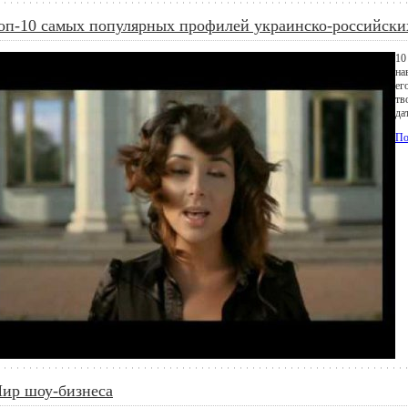
оп-10 самых популярных профилей украинско-российских
10
на
ег
тв
да
По
ир шоу-бизнеса