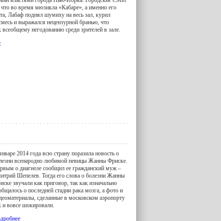
ован властями города Нью-Йорка. Городские СМИ
 что во время мюзикла «Кабаре», а именно его
та, Лабаф поднял шумиху на весь зал, курил
смесь и выражался нецензурной бранью, что
к всеобщему негодованию среди зрителей в зале.
е
январе 2014 года всю страну поразила новость о
лезни всенародно любимой певицы Жанны Фриске.
рвым о диагнозе сообщил ее гражданский муж –
итрий Шепелев. Тогда его слова о болезни Жанны
иске звучали как приговор, так как изначально
общалось о последней стадии рака мозга, а фото и
деоматериалы, сделанные в московском аэропорту
к и вовсе шокировали.
дробнее