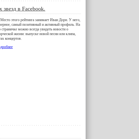
 звезд в Facebook.
 Место этого рейтинга занимает Иван Дорн. У него,
верное, самый позитивный и активный профиль. На
о страничке можно всегда увидеть новости о
орческой жизни: выпуске новой песни или клипа,
тах концертов.
дробнее