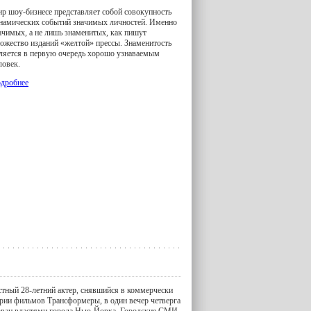
р шоу-бизнесе представляет собой совокупность
намических событий значимых личностей. Именно
ачимых, а не лишь знаменитых, как пишут
ожество изданий «желтой» прессы. Знаменитость
ляется в первую очередь хорошо узнаваемым
ловек.
дробнее
стный 28-летний актер, снявшийся в коммерчески
ерии фильмов Трансформеры, в один вечер четверга