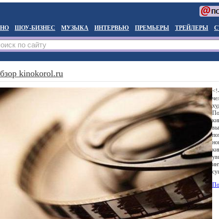
НО
ШОУ-БИЗНЕС
МУЗЫКА
ИНТЕРВЬЮ
ПРЕМЬЕРЫ
ТРЕЙЛЕРЫ
С
бзор kinokorol.ru
<!
че
ху
По
ки
вы
по
но
ки
ув
ин
су
По