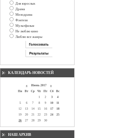
Для взрослых
Драма
Мелодрама
Фэнтези
Мультфильм
Не люблю кино
Люблю все жанры
КАЛЕНДАРЬ НОВОСТЕЙ
«
Июнь 2017
»
Пн
Вт
Ср
Чт
Пт
Сб
Вс
1
2
3
4
5
6
7
8
9
10
11
12
13
14
15
16
17
18
19
20
21
22
23
24
25
26
27
28
29
30
НАШ АРХИВ