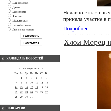
Для взрослых
Драма
Недавно стало изве
Мелодрама
Фэнтези
приняла участие в 
Мультфильм
Не люблю кино
Подробнее
Люблю все жанры
Хлои Морец и
КАЛЕНДАРЬ НОВОСТЕЙ
«
Октябрь 2013
»
Пн
Вт
Ср
Чт
Пт
Сб
Вс
1
2
3
4
5
6
7
8
9
10
11
12
13
14
15
16
17
18
19
20
21
22
23
24
25
26
27
28
29
30
31
НАШ АРХИВ