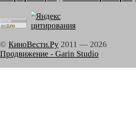
©
КиноВести.Ру
2011 —
2026
Продвижение - Garin Studio