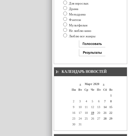
Для взрослых
Драма
Мелодрама
Фэнтези
Мультфильм
Не люблю кино
Люблю все жанры
КАЛЕНДАРЬ НОВОСТЕЙ
«
Март 2020
»
Пн
Вт
Ср
Чт
Пт
Сб
Вс
1
2
3
4
5
6
7
8
9
10
11
12
13
14
15
16
17
18
19
20
21
22
23
24
25
26
27
28
29
30
31