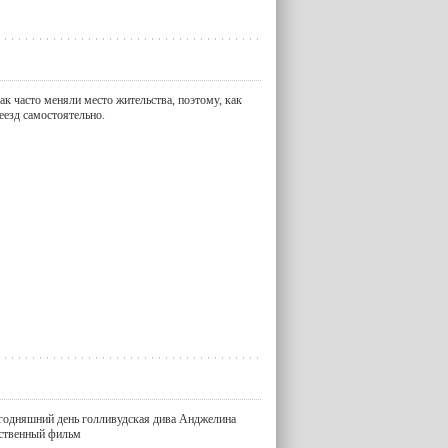
ак часто меняли место жительства, поэтому, как
еезд самостоятельно.
егодняшний день голливудская дива Анджелина
бственный фильм