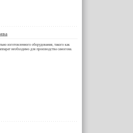
ива
ьно изготовленного оборудования, такого как
ппарат необходимо для производства самогона.