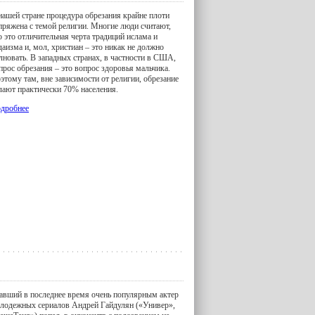
нашей стране процедура обрезания крайне плоти
пряжена с темой религии. Многие люди считают,
о это отличительная черта традиций ислама и
даизма и, мол, христиан – это никак не должно
лновать. В западных странах, в частности в США,
прос обрезания – это вопрос здоровья мальчика.
этому там, вне зависимости от религии, обрезание
лают практически 70% населения.
дробнее
авший в последнее время очень популярным актер
лодежных сериалов Андрей Гайдулян («Универ»,