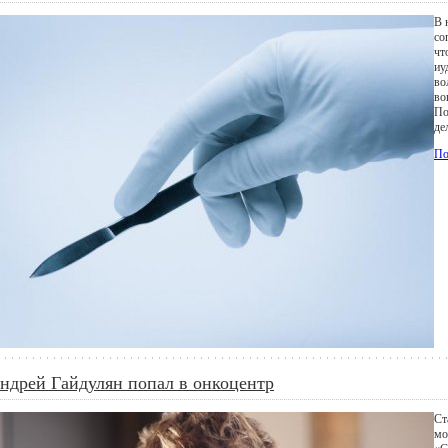
В 
со
чт
иу
во
во
По
де
По
ндрей Гайдулян попал в онкоцентр
Ст
мо