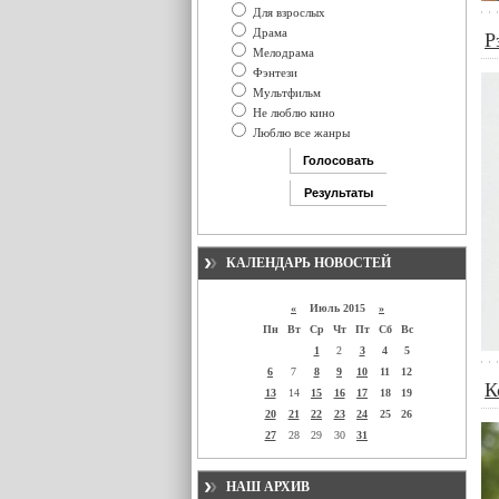
Для взрослых
Драма
Р
Мелодрама
Фэнтези
Мультфильм
Не люблю кино
Люблю все жанры
КАЛЕНДАРЬ НОВОСТЕЙ
«
Июль 2015
»
Пн
Вт
Ср
Чт
Пт
Сб
Вс
1
2
3
4
5
6
7
8
9
10
11
12
К
13
14
15
16
17
18
19
20
21
22
23
24
25
26
27
28
29
30
31
НАШ АРХИВ