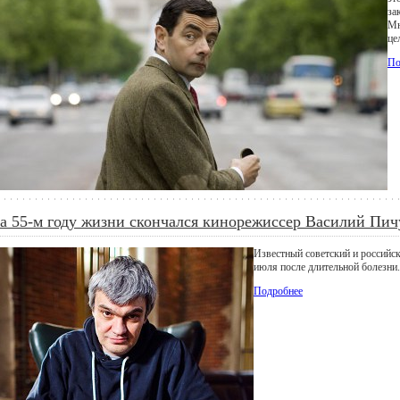
за
Мн
це
По
а 55-м году жизни скончался кинорежиссер Василий Пич
Известный советский и российс
июля после длительной болезни.
Подробнее