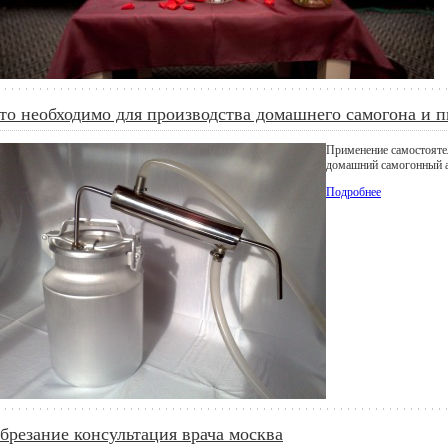
то необходимо для производства домашнего самогона и п
Применение самостоятел
домашний самогонный а
Подробнее
брезание консультация врача москва