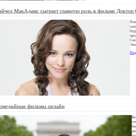
эйчел МакАдамс сыграет главную роль в фильме Доктор
Изв
сыг
буд
пре
Ско
Эми
Под
омедийные фильмы онлайн
Ко
от
бы
да
эт