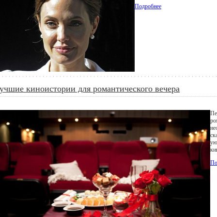
Подробнее
учшие киноистории для романтического вечера
Пе
ро
не
ск
ую
ки
По