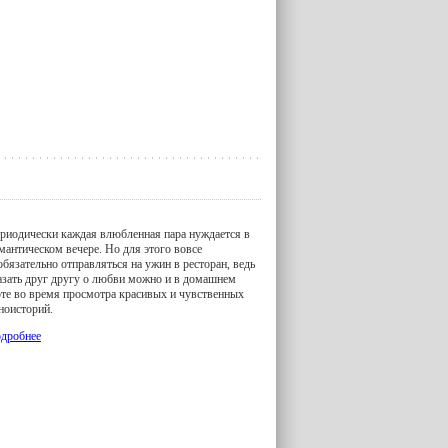
риодически каждая влюбленная пара нуждается в
мантическом вечере. Но для этого вовсе
обязательно отправляться на ужин в ресторан, ведь
азать друг другу о любви можно и в домашнем
те во время просмотра красивых и чувственных
ноисторий.
дробнее