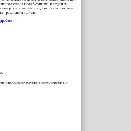
канчивая старенькими бабушками и дедушками.
огим режиссерам удается добиться своей главной
ли – рассмешить зрителя.
дробнее
ул
кий кинорежиссер Василий Пичул скончался 26