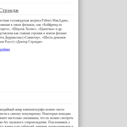
 Стрэндж
естная голливудская актриса Рэйчел МакАдамс,
равшая в таких фильмах, как «Бойфренд из
ущего», «Шерлок Холмс», «Цыпочка» и др.
дставлена как главная героиня в новом фильме
тта Дерриксона («Синистер», «Шесть демонов
ли Роуз») «Доктор Стрэндж».
робнее
медийный жанр кинематографа можно смело
нести к самому популярному. Некоторые комедии
вают настолько смешными, что их можно смотреть
же без звукового сопровождения. Поклонников у
ого жанра хоть отбавляй, начиная дошкольниками и