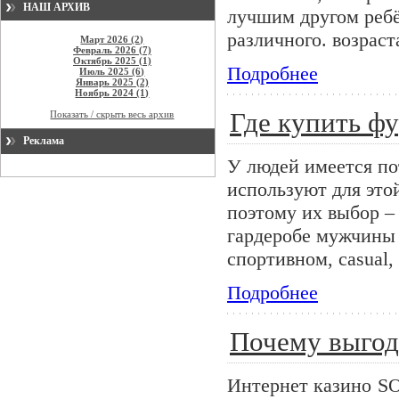
НАШ АРХИВ
лучшим другом реб
различного. возраст
Март 2026 (2)
Февраль 2026 (7)
Октябрь 2025 (1)
Подробнее
Июль 2025 (6)
Январь 2025 (2)
Ноябрь 2024 (1)
Где купить ф
Показать / скрыть весь архив
Реклама
У людей имеется по
используют для это
поэтому их выбор –
гардеробе мужчины 
спортивном, casual, 
Подробнее
Почему выгод
Интернет казино SO