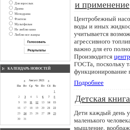
и применение
Для взрослых
Драма
Мелодрама
Центробежный насос
Фэнтези
Мультфильм
воды и иных жидко
Не люблю кино
учитывается возмож
Люблю все жанры
агрессивного топлив
важно для его полн
Производится
цент
ГОСТа, поскольку т
КАЛЕНДАРЬ НОВОСТЕЙ
функционирование п
«
Август 2021
»
Подробнее
Пн
Вт
Ср
Чт
Пт
Сб
Вс
1
Детская книга
2
3
4
5
6
7
8
9
10
11
12
13
14
15
16
17
18
19
20
21
22
Дети каждый день у
23
24
25
26
27
28
29
маленького человека
30
31
мышление, воображ