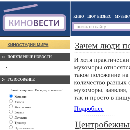
КИНО
ШОУ-БИЗНЕС
МУЗЫК
Зачем люди п
КИНОСТУДИИ МИРА
ПОПУЛЯРНЫЕ НОВОСТИ
И хотя практически 
мухоморы относятся
такое положение на
ГОЛОСОВАНИЕ
количество разных 
мухоморы, заявляя,
Какой жанр кино Вы предпочитаете?
так и просто в пищу
Комедия
Ужасы
Подробнее
Фантастика
Боевик
Детектив
Центробежный
Триллер
Приключения