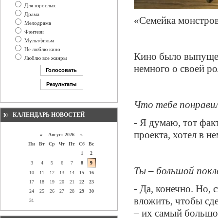
Для взрослых
Драма
«Семейка монстров
Мелодрама
Фэнтези
Мультфильм
Не люблю кино
Кино было выпущен
Люблю все жанры
немного о своей ро
Что тебе понрави
КАЛЕНДАРЬ НОВОСТЕЙ
- Я думаю, тот фак
проекта, хотел в не
«
Август 2026 »
Пн
Вт
Ср
Чт
Пт
Сб
Вс
1
2
3
4
5
6
7
8
9
Ты – большой покл
10
11
12
13
14
15
16
17
18
19
20
21
22
23
- Да, конечно. Но, 
24
25
26
27
28
29
30
вложить, чтобы сд
31
– их самый большо