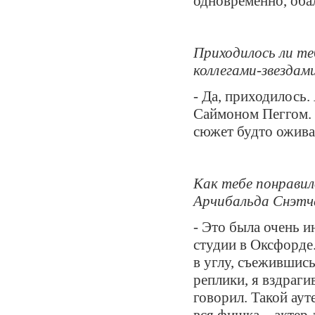
одновременно, оба
Приходилось ли те
коллегами-звездам
- Да, приходилось.
Саймоном Пеггом. 
сюжет будто оживае
Как тебе понравил
Арчибальда Снэтч
- Это была очень и
студии в Оксфорде.
в углу, съежившись
реплики, я вздраги
говорил. Такой аут