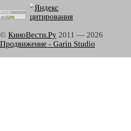
©
КиноВести.Ру
2011 —
2026
Продвижение - Garin Studio