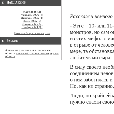
НАШ АРХИВ
Март 2026 (2)
Февраль 2026 (7)
Расскажи немного о
Октябрь 2025 (1)
Июль 2025 (6)
Январь 2025 (2)
- Эггс – 10- или 1
Ноябрь 2024 (1)
монстров, но сам о
Показать / скрыть весь архив
из этих мифологич
Реклама
в отрыве от челове
мере, та обстановк
Земельные участки в нижегородской
области
земельный участок нижегородская
область
.
любителями сыра.
В силу своего нео
соединением челов
о нем заботилась и
Но, как ни странно
Люди, по крайней м
нужно спасти свою 