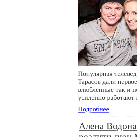
Популярная телевед
Тарасов дали перво
влюбленные так и н
усиленно работают 
Подробнее
Алена Водонае
реалити-шо