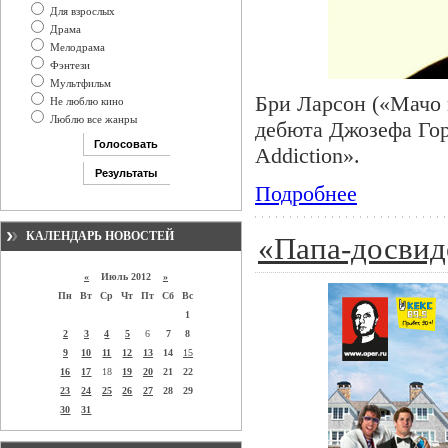
Для взрослых
Драма
Мелодрама
Фэнтези
Мультфильм
Бри Ларсон («Мачо 
Не люблю кино
Люблю все жанры
дебюта Джозефа Гор
Addiction».
Подробнее
КАЛЕНДАРЬ НОВОСТЕЙ
«Папа-досвид
«
Июль 2012
»
Пн
Вт
Ср
Чт
Пт
Сб
Вс
1
2
3
4
5
6
7
8
9
10
11
12
13
14
15
16
17
18
19
20
21
22
23
24
25
26
27
28
29
30
31