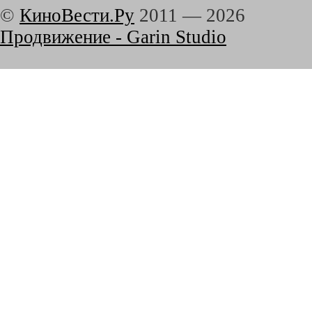
©
КиноВести.Ру
2011 —
2026
Продвижение - Garin Studio