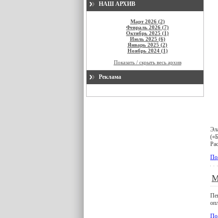
НАШ АРХИВ
Март 2026 (2)
Февраль 2026 (7)
Октябрь 2025 (1)
Июль 2025 (6)
Январь 2025 (2)
Ноябрь 2024 (1)
Показать / скрыть весь архив
Реклама
Эл
(«
Ра
По
М
Пе
оп
По