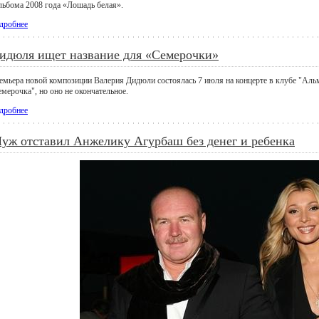
альбома 2008 года «Лошадь белая».
дробнее
идюля ищет название для «Семерочки»
емьера новой композиции Валерия Дидюли состоялась 7 июля на концерте в клубе "Альм
мерочка", но оно не окончательное.
дробнее
уж отставил Анжелику Агурбаш без денег и ребенка