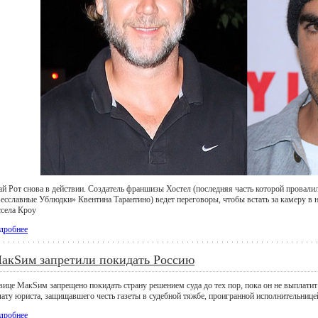
ай Рот снова в действии. Создатель франшизы Хостел (последняя часть которой провалил
Бесславные Ублюдки» Квентина Тарантино) ведет переговоры, чтобы встать за камеру в н
ссела Кроу
дробнее
акSим запретили покидать Россию
вице МакSим запрещено покидать страну решением суда до тех пор, пока он не выплатит 
лату юриста, защищавшего честь газеты в судебной тяжбе, проигранной исполнительнице
дробнее