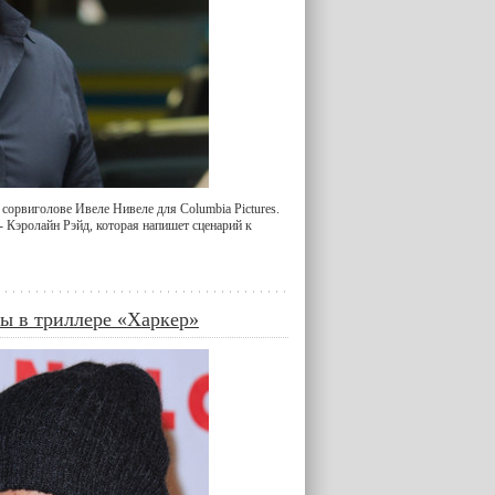
сорвиголове Ивеле Нивеле для Columbia Pictures.
- Кэролайн Рэйд, которая напишет сценарий к
лы в триллере «Харкер»