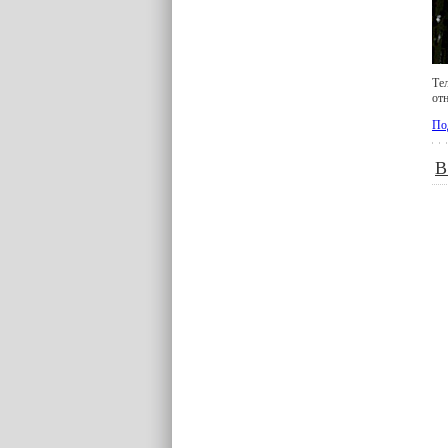
Те
от
По
В