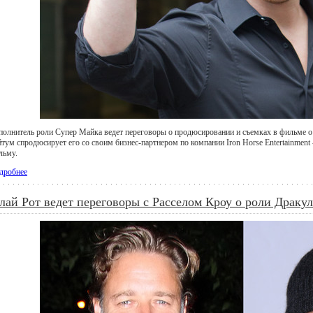
полнитель роли Супер Майка ведет переговоры о продюсировании и съемках в фильме о 
тум спродюсирует его со своим бизнес-партнером по компании Iron Horse Entertainment 
льму.
дробнее
лай Рот ведет переговоры с Расселом Кроу о роли Драку