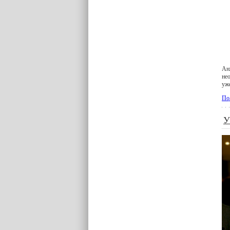
Ан
не
уж
По
У