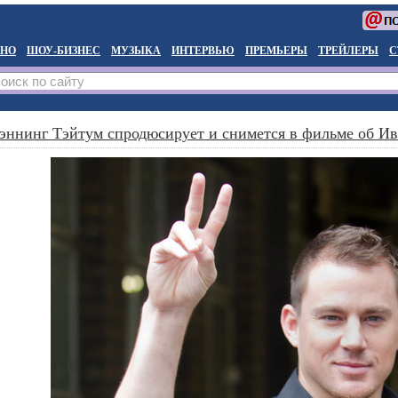
НО
ШОУ-БИЗНЕС
МУЗЫКА
ИНТЕРВЬЮ
ПРЕМЬЕРЫ
ТРЕЙЛЕРЫ
С
эннинг Тэйтум спродюсирует и снимется в фильме об И