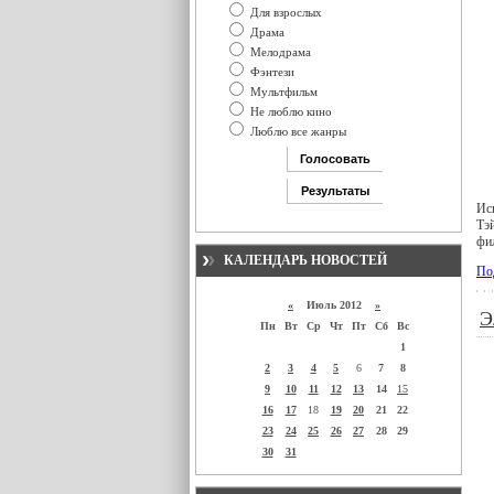
Для взрослых
Драма
Мелодрама
Фэнтези
Мультфильм
Не люблю кино
Люблю все жанры
Ис
Тэй
фи
КАЛЕНДАРЬ НОВОСТЕЙ
По
«
Июль 2012
»
Э
Пн
Вт
Ср
Чт
Пт
Сб
Вс
1
2
3
4
5
6
7
8
9
10
11
12
13
14
15
16
17
18
19
20
21
22
23
24
25
26
27
28
29
30
31