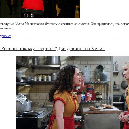
леведущая Маша Малиновская буквально светится от счастья. Она призналась, что встре
ношения.
дробнее
 России покажут сериал "Две девицы на мели"