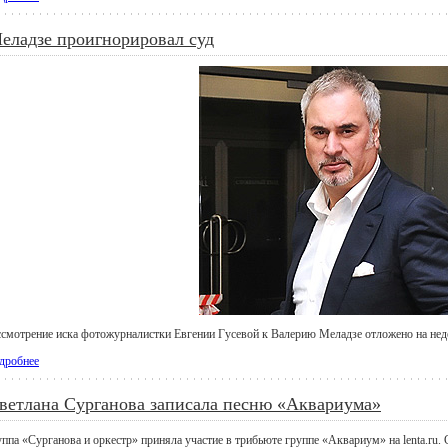
еладзе проигнорировал суд
ссмотрение иска фотожурналистки Евгении Гусевой к Валерию Меладзе отложено на нед
дробнее
ветлана Сурганова записала песню «Аквариума»
уппа «Сурганова и оркестр» приняла участие в трибьюте группе «Аквариум» на lenta.ru.