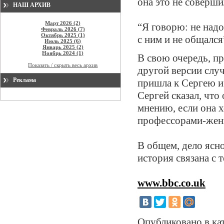
она это не соверши
НАШ АРХИВ
Март 2026 (2)
“Я говорю: не надо
Февраль 2026 (7)
Октябрь 2025 (1)
с ним и не общался
Июль 2025 (6)
Январь 2025 (2)
Ноябрь 2024 (1)
В свою очередь, п
Показать / скрыть весь архив
другой версии слу
Реклама
пришла к Сергею и
Сергей сказал, что 
мнению, если она 
профессорами-женщ
В общем, дело ясно
история связана с т
www.bbc.co.uk
Опубликовано в ка