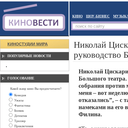
КИНО
ШОУ-БИЗНЕС
МУЗЫК
Николай Циск
КИНОСТУДИИ МИРА
руководство 
ПОПУЛЯРНЫЕ НОВОСТИ
Николай Цискарид
Большого театра.
ГОЛОСОВАНИЕ
собрания против 
Какой жанр кино Вы предпочитаете?
меня – вот неделю
Комедия
отказались”, – с
Ужасы
Фантастика
намеками на его 
Боевик
Филина.
Детектив
Триллер
Приключения