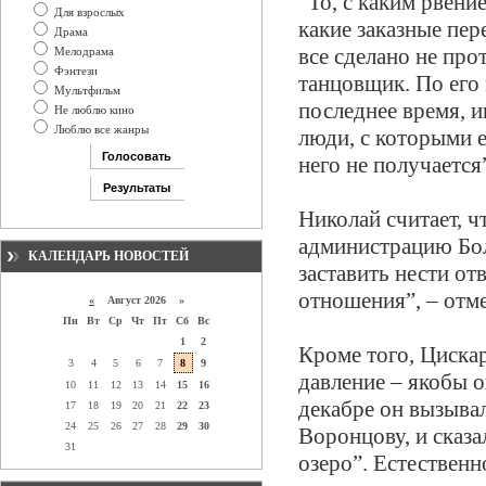
“То, с каким рвени
Для взрослых
какие заказные пере
Драма
все сделано не про
Мелодрама
Фэнтези
танцовщик. По его
Мультфильм
последнее время, 
Не люблю кино
Люблю все жанры
люди, с которыми е
него не получается
Николай считает, 
администрацию Бол
КАЛЕНДАРЬ НОВОСТЕЙ
заставить нести отв
отношения”, – отме
«
Август 2026 »
Пн
Вт
Ср
Чт
Пт
Сб
Вс
1
2
Кроме того, Цискар
3
4
5
6
7
8
9
давление – якобы 
10
11
12
13
14
15
16
декабре он вызыва
17
18
19
20
21
22
23
24
25
26
27
28
29
30
Воронцову, и сказа
31
озеро”. Естественн