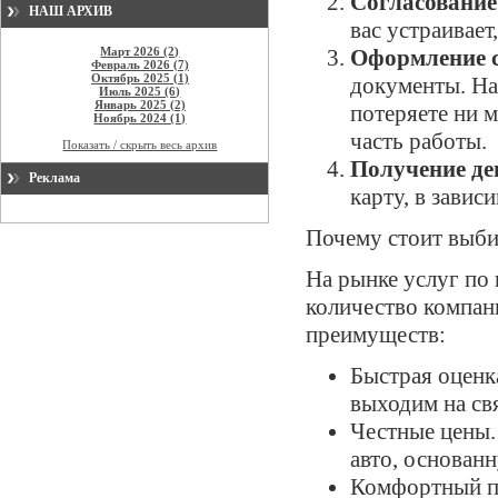
Согласование
НАШ АРХИВ
вас устраивае
Март 2026 (2)
Оформление с
Февраль 2026 (7)
Октябрь 2025 (1)
документы. На
Июль 2025 (6)
Январь 2025 (2)
потеряете ни 
Ноябрь 2024 (1)
часть работы.
Показать / скрыть весь архив
Получение ден
Реклама
карту, в завис
Почему стоит выби
На рынке услуг по
количество компан
преимуществ:
Быстрая оценк
выходим на свя
Честные цены.
авто, основан
Комфортный пр