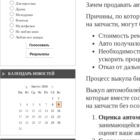
Зачем продавать ав
Для взрослых
Драма
Причины, по котор
Мелодрама
Фэнтези
на запчасти, могу
Мультфильм
Не люблю кино
Стоимость рем
Люблю все жанры
Авто получило
Необходимость
ускорить проц
Отказ от даль
КАЛЕНДАРЬ НОВОСТЕЙ
Процесс выкупа б
«
Август 2026 »
Выкуп автомобилей
Пн
Вт
Ср
Чт
Пт
Сб
Вс
которые вместе со
1
2
на запчасти без осо
3
4
5
6
7
8
9
10
11
12
13
14
15
16
Оценка автом
17
18
19
20
21
22
23
24
25
26
27
28
29
30
занимающейся
31
оценят ваше а