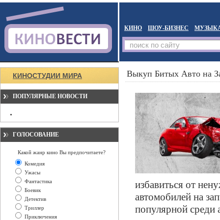
КИНО
ШОУ-БИЗНЕС
МУЗЫК
Выкуп Битых Авто на З
КИНОСТУДИИ МИРА
ПОПУЛЯРНЫЕ НОВОСТИ
ГОЛОСОВАНИЕ
Какой жанр кино Вы предпочитаете?
Комедия
Ужасы
Фантастика
избавиться от нен
Боевик
автомобилей на зап
Детектив
популярной среди 
Триллер
Приключения