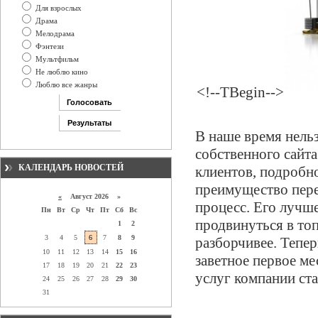
Для взрослых
Драма
Мелодрама
Фэнтези
Мультфильм
Не люблю кино
Люблю все жанры
<!--TBegin-->
В наше время нель
собственного сайта
КАЛЕНДАРЬ НОВОСТЕЙ
клиентов, подробно
преимущество пере
«
Август 2026 »
процесс. Его лучш
Пн
Вт
Ср
Чт
Пт
Сб
Вс
продвинуться в топ
1
2
3
4
5
6
7
8
9
разборчивее. Тепер
10
11
12
13
14
15
16
заветное первое м
17
18
19
20
21
22
23
услуг компании ста
24
25
26
27
28
29
30
31