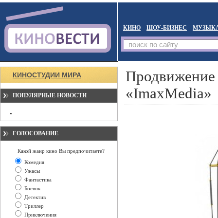
КИНО
ШОУ-БИЗНЕС
МУЗЫК
Продвижение 
КИНОСТУДИИ МИРА
«ImaxMedia»
ПОПУЛЯРНЫЕ НОВОСТИ
ГОЛОСОВАНИЕ
Какой жанр кино Вы предпочитаете?
Комедия
Ужасы
Фантастика
Боевик
Детектив
Триллер
Приключения