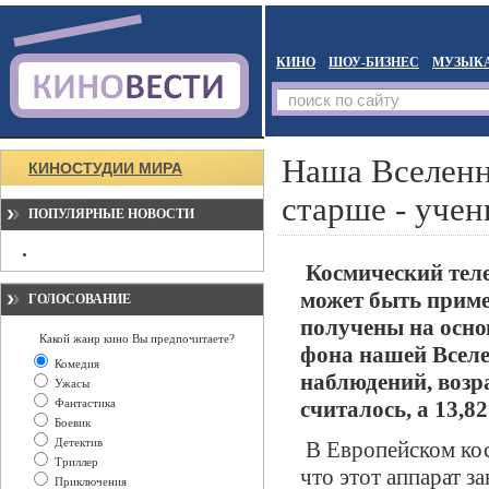
КИНО
ШОУ-БИЗНЕС
МУЗЫК
Наша Вселенн
КИНОСТУДИИ МИРА
старше - уче
ПОПУЛЯРНЫЕ НОВОСТИ
Космический теле
может быть приме
ГОЛОСОВАНИЕ
получены на осно
Какой жанр кино Вы предпочитаете?
фона нашей Вселе
Комедия
наблюдений, возра
Ужасы
Фантастика
считалось, а 13,82
Боевик
Детектив
В Европейском кос
Триллер
что этот аппарат з
Приключения