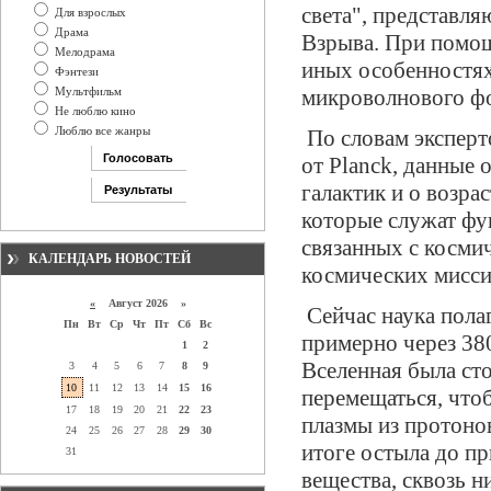
света", представл
Для взрослых
Драма
Взрыва. При помощ
Мелодрама
иных особенностях
Фэнтези
Мультфильм
микроволнового фон
Не люблю кино
Люблю все жанры
По словам экспер
от Planck, данные 
галактик и о возра
которые служат фу
связанных с косми
КАЛЕНДАРЬ НОВОСТЕЙ
космических мисси
«
Август 2026 »
Сейчас наука пола
Пн
Вт
Ср
Чт
Пт
Сб
Вс
примерно через 38
1
2
Вселенная была сто
3
4
5
6
7
8
9
10
11
12
13
14
15
16
перемещаться, что
17
18
19
20
21
22
23
плазмы из протоно
24
25
26
27
28
29
30
итоге остыла до п
31
вещества, сквозь н