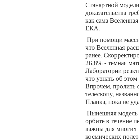
Станартной модели 
доказательства тре
как сама Вселенная.
ЕКА.
При помощи массив
что Вселенная рас
ранее. Скорректиро
26,8% - темная ма
Лаборатории реакт
что узнать об этом
Впрочем, пролить 
телескопу, назван
Планка, пока не уд
Нынешняя модель В
орбите в течение 
важны для многих 
космических полет