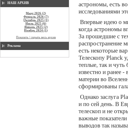
НАШ АРХИВ
астрономы, есть во
исследованиями это
Март 2026 (2)
Февраль 2026 (7)
Октябрь 2025 (1)
Впервые идею о ми
Июль 2025 (6)
Январь 2025 (2)
когда астрономы в
Ноябрь 2024 (1)
За прошедшие с тех
Показать / скрыть весь архив
распространение м
Реклама
есть некоторые вар
Телескопу Planck у
теплые, так и чуть
известно и ранее -
материи во Вселен
сформированы гала
Однако заслуга Pla
и по сей день. В Е
телескоп и не отк
важные показатели 
выводов так назыв