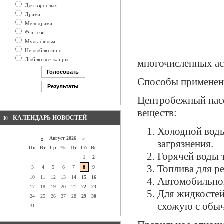
Для взрослых
Драма
Мелодрама
Фэнтези
Мультфильм
Не люблю кино
Люблю все жанры
многочисленных ас
Способы применен
Центробежный насо
веществ:
КАЛЕНДАРЬ НОВОСТЕЙ
Холодной воды
«
Август 2026 »
загрязнения.
Пн
Вт
Ср
Чт
Пт
Сб
Вс
Горячей воды 
1
2
Топлива для р
3
4
5
6
7
8
9
10
11
12
13
14
15
16
Автомобильног
17
18
19
20
21
22
23
Для жидкостей
24
25
26
27
28
29
30
схожую с обыч
31