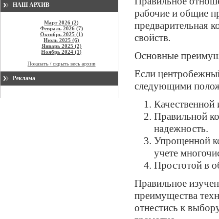
Правильное отноше
НАШ АРХИВ
рабочие и общие п
Март 2026 (2)
предварительная к
Февраль 2026 (7)
Октябрь 2025 (1)
свойств.
Июль 2025 (6)
Январь 2025 (2)
Ноябрь 2024 (1)
Основные преимущ
Показать / скрыть весь архив
Если центробежный
Реклама
следующими полож
Качественной 
Правильной ко
надежность.
Упрощенной ко
учете многочи
Простотой в о
Правильное изучен
преимущества техн
отнестись к выбор