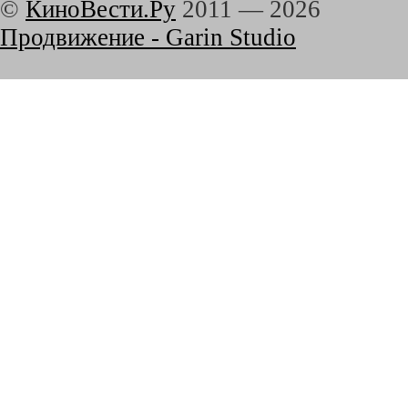
©
КиноВести.Ру
2011 —
2026
Продвижение - Garin Studio