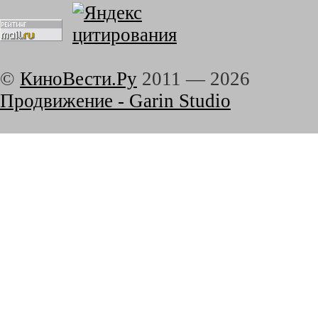
©
КиноВести.Ру
2011 —
2026
Продвижение - Garin Studio