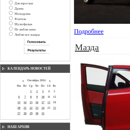
Для взрослых
Драма
Мелодрама
Фэнтези
Мультфильм
Не люблю кино
Подробнее
Люблю все жанры
Мазда
КАЛЕНДАРЬ НОВОСТЕЙ
«
Октябрь 2014
»
Пн
Вт
Ср
Чт
Пт
Сб
Вс
1
2
3
4
5
6
7
8
9
10
11
12
13
14
15
16
17
18
19
20
21
22
23
24
25
26
27
28
29
30
31
НАШ АРХИВ