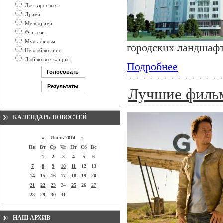
Для взрослых
Драма
Мелодрама
Фэнтези
Мультфильм
городских ландшафт
Не люблю кино
Люблю все жанры
Подробнее
Лучшие филь
КАЛЕНДАРЬ НОВОСТЕЙ
«
Июль 2014
»
Пн
Вт
Ср
Чт
Пт
Сб
Вс
1
2
3
4
5
6
7
8
9
10
11
12
13
14
15
16
17
18
19
20
21
22
23
24
25
26
27
28
29
30
31
НАШ АРХИВ