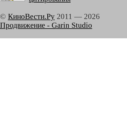
©
КиноВести.Ру
2011 —
2026
Продвижение - Garin Studio