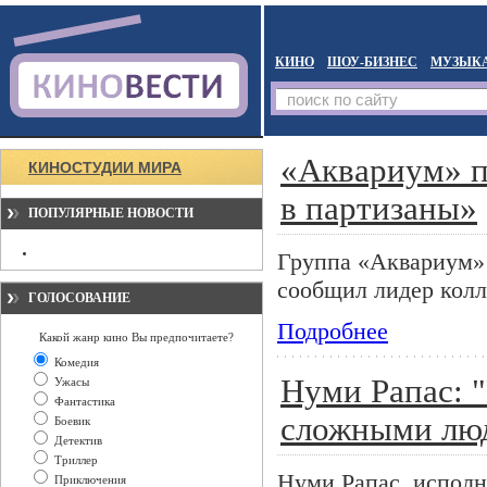
КИНО
ШОУ-БИЗНЕС
МУЗЫК
«Аквариум» п
КИНОСТУДИИ МИРА
в партизаны»
ПОПУЛЯРНЫЕ НОВОСТИ
Группа «Аквариум» 
сообщил лидер колл
ГОЛОСОВАНИЕ
Подробнее
Какой жанр кино Вы предпочитаете?
Комедия
Нуми Рапас: 
Ужасы
Фантастика
сложными лю
Боевик
Детектив
Триллер
Нуми Рапас, исполн
Приключения