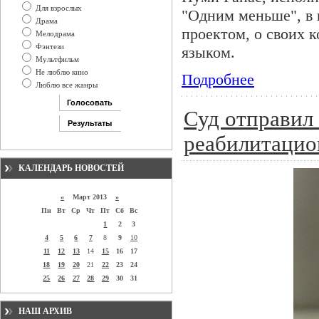
Для взрослых
"Одним меньше", в и
Драма
проектом, о своих 
Мелодрама
Фэнтези
языком.
Мультфильм
Не люблю кино
Подробнее
Люблю все жанры
Суд отправил
реабилитацио
КАЛЕНДАРЬ НОВОСТЕЙ
«
Март 2013
»
Пн
Вт
Ср
Чт
Пт
Сб
Вс
1
2
3
4
5
6
7
8
9
10
11
12
13
14
15
16
17
18
19
20
21
22
23
24
25
26
27
28
29
30
31
НАШ АРХИВ