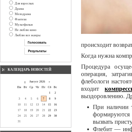
Для взрослых
Драма
Мелодрама
Фэнтези
Мультфильм
Не люблю кино
Люблю все жанры
происходит возврат
Когда нужна компр
Процедура осущес
КАЛЕНДАРЬ НОВОСТЕЙ
операция, затра
флебологи настоя
«
Август 2026 »
входит
компресс
Пн
Вт
Ср
Чт
Пт
Сб
Вс
1
2
выздоровлению. Др
3
4
5
6
7
8
9
10
11
12
13
14
15
16
При наличии 
17
18
19
20
21
22
23
формируются 
24
25
26
27
28
29
30
вызвать прист
31
Флебит — инфе