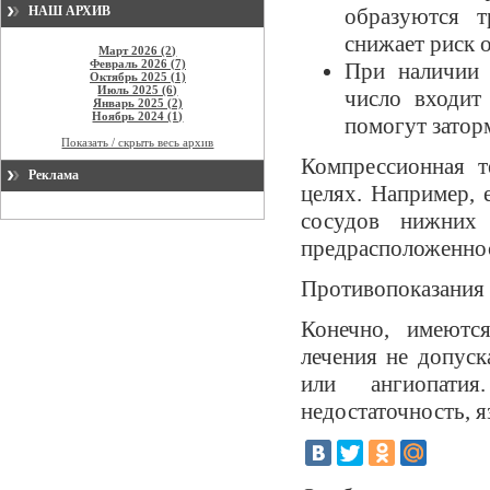
НАШ АРХИВ
образуются 
снижает риск 
Март 2026 (2)
Февраль 2026 (7)
При наличии 
Октябрь 2025 (1)
Июль 2025 (6)
число входит
Январь 2025 (2)
Ноябрь 2024 (1)
помогут затор
Показать / скрыть весь архив
Компрессионная т
Реклама
целях. Например, 
сосудов нижних 
предрасположенност
Противопоказания 
Конечно, имеютс
лечения не допуск
или ангиопатия
недостаточность, 