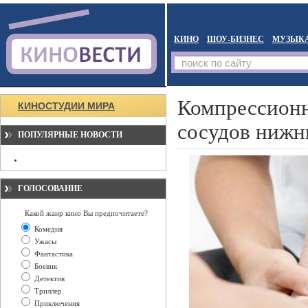
КИНО
ШОУ-БИЗНЕС
МУЗЫК
Компрессионн
КИНОСТУДИИ МИРА
сосудов нижн
ПОПУЛЯРНЫЕ НОВОСТИ
ГОЛОСОВАНИЕ
Какой жанр кино Вы предпочитаете?
Комедия
Ужасы
Фантастика
Боевик
Детектив
Триллер
Приключения