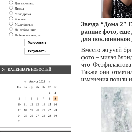
Для взрослых
Драма
Мелодрама
Фэнтези
Звезда “Дома 2″ 
Мультфильм
Не люблю кино
ранние фото, еще
Люблю все жанры
для поклонников д
Вместо жгучей бр
фото – милая блон
что Феофилактова 
КАЛЕНДАРЬ НОВОСТЕЙ
Также они отметил
изменения пошли н
«
Август 2026 »
Пн
Вт
Ср
Чт
Пт
Сб
Вс
1
2
3
4
5
6
7
8
9
10
11
12
13
14
15
16
17
18
19
20
21
22
23
24
25
26
27
28
29
30
31