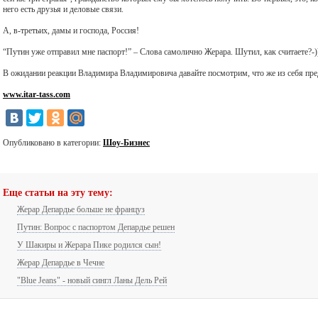
него есть друзья и деловые связи.
А, в-третьих, дамы и господа, Россия!
“Путин уже отправил мне паспорт!” – Слова самолично Жерара. Шутил, как считаете?-)
В ожидании реакции Владимира Владимировича давайте посмотрим, что же из себя пре
www.itar-tass.com
Опубликовано в категории:
Шоу-Бизнес
Еще статьи на эту тему:
Жерар Депардье больше не француз
Путин: Вопрос с паспортом Депардье решен
У Шакиры и Жерара Пике родился сын!
Жерар Депардье в Чечне
"Blue Jeans" - новый сингл Ланы Дель Рей