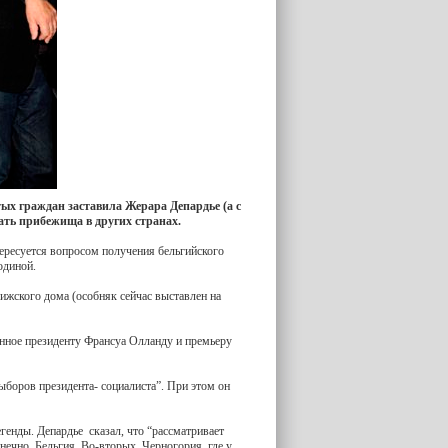
ых граждан заставила Жерара Депардье (а с
ать прибежища в других странах.
ересуется вопросом получения бельгийского
одиной.
рижского дома (особняк сейчас выставлен на
нное президенту Франсуа Олланду и премьеру
ыборов президента- социалиста”. При этом он
енды. Депардье сказал, что “рассматривает
нечно, Бельгия. Во-вторых, Черногория, где у