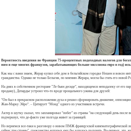
Вероятность введения во Франции 75-процентных подоходных налогов для богат
ним и еще многих французов, зарабатывающих больше миллиона евро в год) иск
Как мы с вами знаем, Жерар купил себе дом в бельгийском городке Нешен и вовсю инт
гражданства. Однако не только Бельгия, по мнению Жерара, могла бы стать его новой Р
На днях в собственном ресторане ”Ле бьян десиде“, находящемся неподалеку от его па
продажу), Депардье устроил что-то вроде прощального ужина для друзей:
“Он был в прекрасном расположении духа и решил сформировать движение, оппозицио
Жан-Марку Эйро“. – Цитирует “Монд” одного из участников встречи.
Актер в шутку сказал, что запланировал “побег” из страны “на следующий день после в
подчеркнул, что де-факто уже полгода живет за границей.
Но вернемся все-таки к разговору о новом ПМЖ французской кинематографической лег
сейчас три страны”, гражданство которых ему бы хотелось получить. Во-первых, это, ко