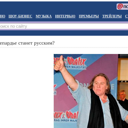
НО
ШОУ-БИЗНЕС
МУЗЫКА
ИНТЕРВЬЮ
ПРЕМЬЕРЫ
ТРЕЙЛЕРЫ
С
епардье станет русским?