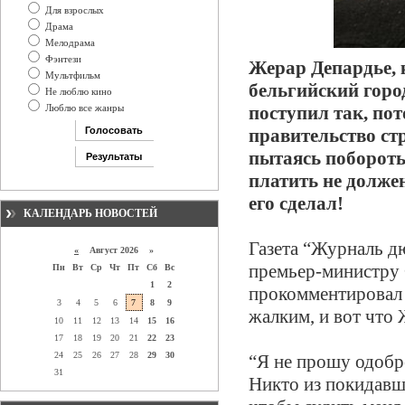
Для взрослых
Драма
Мелодрама
Фэнтези
Жерар Депардье, к
Мультфильм
бельгийский горо
Не люблю кино
Люблю все жанры
поступил так, пот
правительство ст
пытаясь побороть 
платить не долже
его сделал!
КАЛЕНДАРЬ НОВОСТЕЙ
Газета “Журналь д
«
Август 2026 »
премьер-министру
Пн
Вт
Ср
Чт
Пт
Сб
Вс
1
2
прокомментировал 
3
4
5
6
7
8
9
жалким, и вот что 
10
11
12
13
14
15
16
17
18
19
20
21
22
23
24
25
26
27
28
29
30
“Я не прошу одобре
31
Никто из покидавши