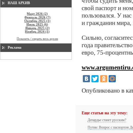
чтобы судить меня
НАШ АРХИВ
свой паспорт и ном
Март 2026 (2)
пользовался. У на
Февраль 2026 (7)
Октябрь 2025 (1)
и гражданин мира, 
Июль 2025 (6)
Январь 2025 (2)
Ноябрь 2024 (1)
Сильно, согласите
Показать / скрыть весь архив
года правительств
Реклама
евро, 75-процентн
www.argumentiru
Опубликовано в ка
Еще статьи на эту тему:
Депардье станет русским?
Путин: Вопрос с паспортом Д