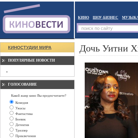
КИНО
ШОУ-БИЗНЕС
МУЗЫК
Дочь Уитни Х
КИНОСТУДИИ МИРА
ПОПУЛЯРНЫЕ НОВОСТИ
ГОЛОСОВАНИЕ
Какой жанр кино Вы предпочитаете?
Комедия
Ужасы
Фантастика
Боевик
Детектив
Триллер
Приключения