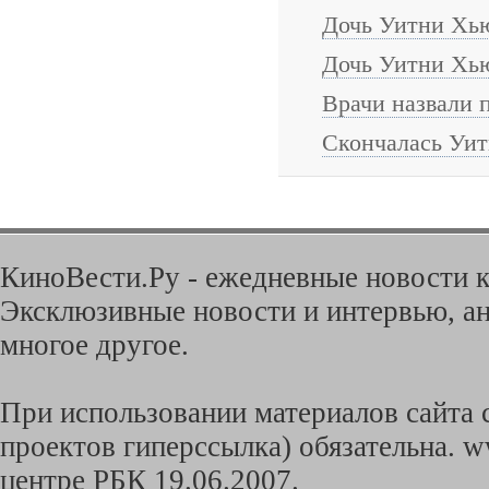
Дочь Уитни Хью
Дочь Уитни Хью
Врачи назвали 
Скончалась Уи
КиноВести.Ру - ежедневные новости к
Эксклюзивные новости и интервью, ан
многое другое.
При использовании материалов сайта с
проектов гиперссылка) обязательна. w
центре РБК 19.06.2007.