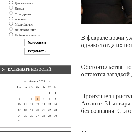
Для взрослых
Драма
Мелодрама
Фэнтези
Мультфильм
Не люблю кино
Люблю все жанры
В феврале врачи у
однако тогда их по
Обстоятельства, п
КАЛЕНДАРЬ НОВОСТЕЙ
остаются загадкой
«
Август 2026 »
Пн
Вт
Ср
Чт
Пт
Сб
Вс
1
2
Произошел приступ
3
4
5
6
7
8
9
Атланте. 31 января
10
11
12
13
14
15
16
без сознания. С эт
17
18
19
20
21
22
23
24
25
26
27
28
29
30
31