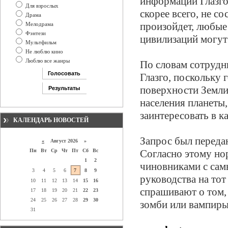
информации Глазго 
Для взрослых
скорее всего, не со
Драма
произойдет, любые
Мелодрама
Фэнтези
цивилизаций могут 
Мультфильм
Не люблю кино
Люблю все жанры
По словам сотрудн
Глазго, поскольку 
поверхности Земли
населения планеты
заинтересовать в к
КАЛЕНДАРЬ НОВОСТЕЙ
Запрос был передан
«
Август 2026 »
Пн
Вт
Ср
Чт
Пт
Сб
Вс
Согласно этому но
1
2
чиновниками с сам
3
4
5
6
7
8
9
руководства на тот
10
11
12
13
14
15
16
спрашивают о том, 
17
18
19
20
21
22
23
24
25
26
27
28
29
30
зомби или вампиры
31