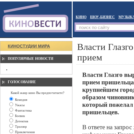
КИНО
ШОУ-БИЗНЕС
МУЗЫК
Власти Глазг
КИНОСТУДИИ МИРА
прием
ПОПУЛЯРНЫЕ НОВОСТИ
Власти Глазго вы
прием пришельцам,
ГОЛОСОВАНИЕ
крупнейшем город
Какой жанр кино Вы предпочитаете?
образом чиновник
Комедия
который пожелал 
Ужасы
Фантастика
пришельцев.
Боевик
Детектив
В ответе на запро
Триллер
Приключения