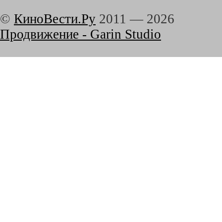
©
КиноВести.Ру
2011 —
2026
Продвижение - Garin Studio