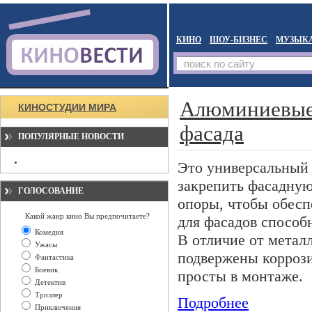
КИНО
ШОУ-БИЗНЕС
МУЗЫК
Алюминиевые
КИНОСТУДИИ МИРА
фасада
ПОПУЛЯРНЫЕ НОВОСТИ
Это универсальный
закрепить фасадную
ГОЛОСОВАНИЕ
опоры, чтобы обес
Какой жанр кино Вы предпочитаете?
для фасадов способ
Комедия
В отличие от метал
Ужасы
подвержены коррози
Фантастика
Боевик
просты в монтаже.
Детектив
Триллер
Подробнее
Приключения