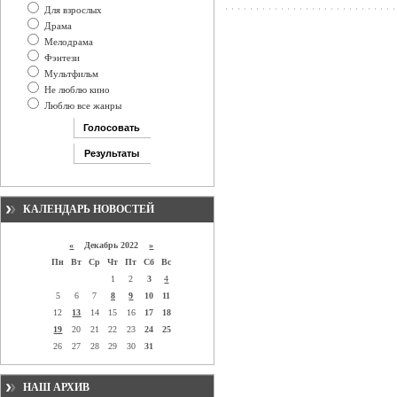
Для взрослых
Драма
Мелодрама
Фэнтези
Мультфильм
Не люблю кино
Люблю все жанры
КАЛЕНДАРЬ НОВОСТЕЙ
«
Декабрь 2022
»
Пн
Вт
Ср
Чт
Пт
Сб
Вс
1
2
3
4
5
6
7
8
9
10
11
12
13
14
15
16
17
18
19
20
21
22
23
24
25
26
27
28
29
30
31
НАШ АРХИВ