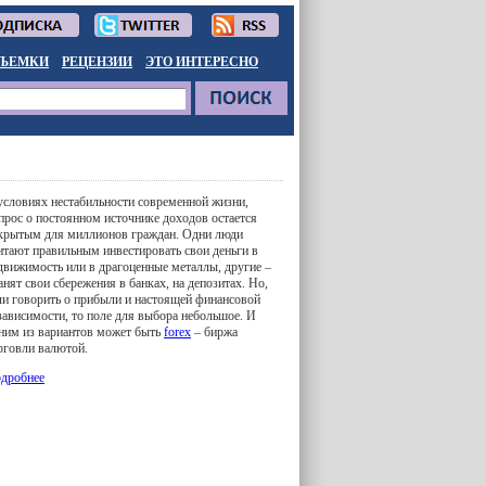
ЪЕМКИ
РЕЦЕНЗИИ
ЭТО ИНТЕРЕСНО
условиях нестабильности современной жизни,
прос о постоянном источнике доходов остается
крытым для миллионов граждан. Одни люди
итают правильным инвестировать свои деньги в
движимость или в драгоценные металлы, другие –
анят свои сбережения в банках, на депозитах. Но,
ли говорить о прибыли и настоящей финансовой
зависимости, то поле для выбора небольшое. И
ним из вариантов может быть
forex
– биржа
рговли валютой.
дробнее