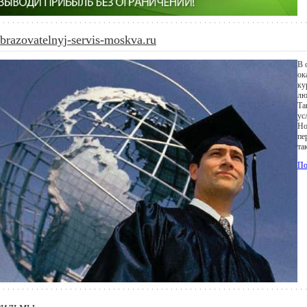
brazovatelnyj-servis-moskva.ru
В 
ок
ку
лю
Та
ус
Но
пе
та
По
ильмы