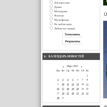
Для взрослых
Драма
Мелодрама
O
Фэнтези
Мультфильм
Не люблю кино
Люблю все жанры
КАЛЕНДАРЬ НОВОСТЕЙ
«
Март 2015
»
Пн
Вт
Ср
Чт
Пт
Сб
Вс
1
2
3
4
5
6
7
8
9
10
11
12
13
14
15
16
17
18
19
20
21
22
23
24
25
26
27
28
29
30
31
Ф