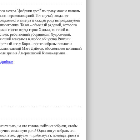
ого актера "фабрики грез" по праву можно назвать
нием перевоплощений. Тот случай, когда нет
ределенного амплуа и каждая родь непредсказуема
многогранна. То он – обычный рядовой, которого
лжен спасти отряд героя Хэнкса, то гений из
стона, работающий уборщиком. Худосочный,
еющий вписаться в любое общество Рипли и
кретный агент Борн – все эти образы воплотил
схитительный Мэтт Дэймон, обоснованно попавший
поле зрения Американской Киноакадемии.
дробнее
ивительно, на что готовы пойти селебрити, чтобы
лучить желанную роль! Одни могут набрать или
росить вес, другие – прибегнуть к помощи грима и