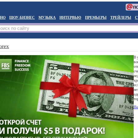
НО
ШОУ-БИЗНЕС
МУЗЫКА
ИНТЕРВЬЮ
ПРЕМЬЕРЫ
ТРЕЙЛЕРЫ
С
orex
В 
во
от
сч
не
хр
ес
не
од
то
По