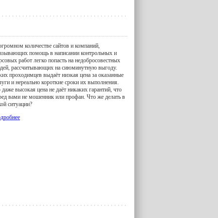
огромном количестве сайтов и компаний,
азывающих помощь в написании контрольных и
рсовых работ легко попасть на недобросовестных
дей, рассчитывающих на сиюминутную выгоду.
ких проходимцев выдаёт низкая цена за оказанные
луги и нереально короткие сроки их выполнения.
 даже высокая цена не даёт никаких гарантий, что
ред вами не мошенник или профан. Что же делать в
кой ситуации?
дробнее