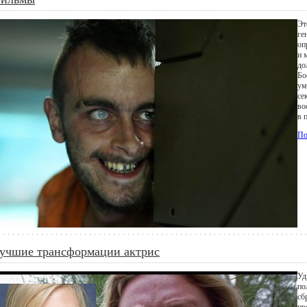
Эт
ге
оп
и 
до
Бо
ум
се
во
в 
По
учшие трансформации актрис
Уд
по
сб