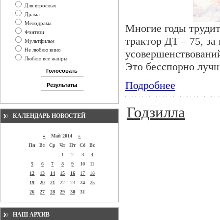
Для взрослых
Драма
Мелодрама
Многие годы трудит
Фэнтези
трактор ДТ – 75, за
Мультфильм
Не люблю кино
усовершенствований
Люблю все жанры
Это бесспорно лучш
Подробнее
Годзилла
КАЛЕНДАРЬ НОВОСТЕЙ
«
Май 2014
»
Пн
Вт
Ср
Чт
Пт
Сб
Вс
1
2
3
4
5
6
7
8
9
10
11
12
13
14
15
16
17
18
19
20
21
22
23
24
25
26
27
28
29
30
31
НАШ АРХИВ