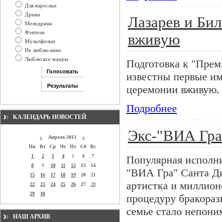
Для взрослых
Драма
Лазарев и Би
Мелодрама
Фэнтези
вживую
Мультфильм
Не люблю кино
Люблю все жанры
Подготовка к "Пре
известны первые им
церемонии вживую.
Подробнее
КАЛЕНДАРЬ НОВОСТЕЙ
Экс-"ВИА Гра
«
Апрель 2013
»
Пн
Вт
Ср
Чт
Пт
Сб
Вс
1
2
3
4
5
6
7
Популярная исполни
8
9
10
11
12
13
14
"ВИА Гра" Санта Ди
15
16
17
18
19
20
21
артистка и миллио
22
23
24
25
26
27
28
29
30
процедуру бракоразв
семье стало непони
НАШ АРХИВ