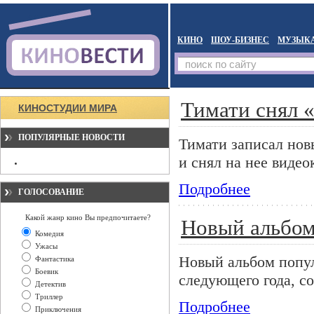
КИНО
ШОУ-БИЗНЕС
МУЗЫК
Тимати снял «
КИНОСТУДИИ МИРА
ПОПУЛЯРНЫЕ НОВОСТИ
Тимати записал нов
и снял на нее виде
Подробнее
ГОЛОСОВАНИЕ
Какой жанр кино Вы предпочитаете?
Новый альбом
Комедия
Ужасы
Новый альбом попул
Фантастика
Боевик
следующего года, 
Детектив
Триллер
Подробнее
Приключения