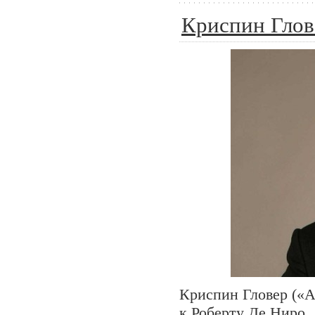
Криспин Глов
Криспин Гловер («А
к Роберту Де Ниро,