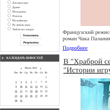
Для взрослых
Драма
Мелодрама
Фэнтези
Мультфильм
Не люблю кино
Люблю все жанры
Французский режис
роман Чака Палани
Подробнее
КАЛЕНДАРЬ НОВОСТЕЙ
В "Храброй с
"Истории игр
«
Июль 2012
»
Пн
Вт
Ср
Чт
Пт
Сб
Вс
1
2
3
4
5
6
7
8
9
10
11
12
13
14
15
16
17
18
19
20
21
22
23
24
25
26
27
28
29
30
31