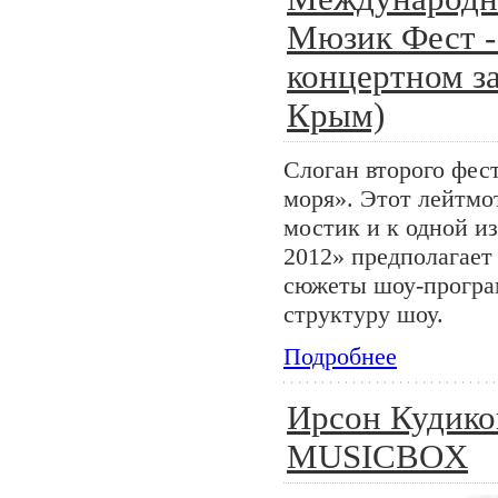
Мюзик Фест - 
концертном з
Крым)
Слоган второго фест
моря». Этот лейтмо
мостик и к одной 
2012» предполагает
сюжеты шоу-програм
структуру шоу.
Подробнее
Ирсон Кудико
MUSICBOX