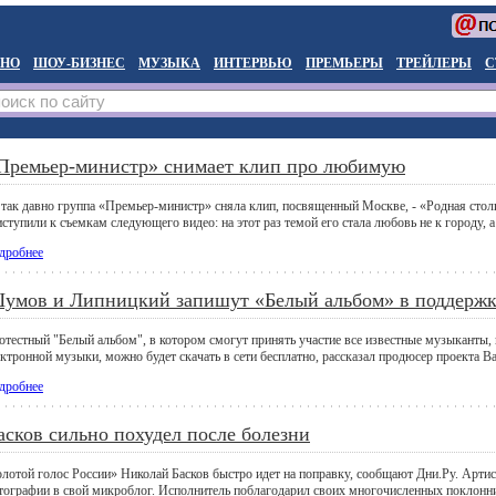
НО
ШОУ-БИЗНЕС
МУЗЫКА
ИНТЕРВЬЮ
ПРЕМЬЕРЫ
ТРЕЙЛЕРЫ
С
Премьер-министр» снимает клип про любимую
 так давно группа «Премьер-министр» сняла клип, посвященный Москве, - «Родная столи
ступили к съемкам следующего видео: на этот раз темой его стала любовь не к городу, а
дробнее
умов и Липницкий запишут «Белый альбом» в поддерж
отестный "Белый альбом", в котором смогут принять участие все известные музыканты, в
ектронной музыки, можно будет скачать в сети бесплатно, рассказал продюсер проекта 
дробнее
асков сильно похудел после болезни
олотой голос России» Николай Басков быстро идет на поправку, сообщают Дни.Ру. Артис
тографии в свой микроблог. Исполнитель поблагодарил своих многочисленных поклонни