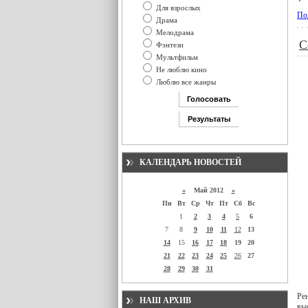
Для взрослых
По
Драма
Мелодрама
С
Фэнтези
Мультфильм
Не люблю кино
Люблю все жанры
КАЛЕНДАРЬ НОВОСТЕЙ
«
Май 2012
»
Пн
Вт
Ср
Чт
Пт
Сб
Вс
1
2
3
4
5
6
7
8
9
10
11
12
13
14
15
16
17
18
19
20
21
22
23
24
25
26
27
28
29
30
31
Ре
НАШ АРХИВ
вы