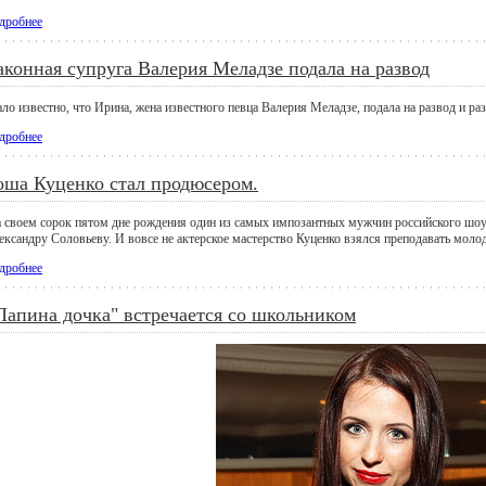
дробнее
аконная супруга Валерия Меладзе подала на развод
ло известно, что Ирина, жена известного певца Валерия Меладзе, подала на развод и ра
дробнее
оша Куценко стал продюсером.
 своем сорок пятом дне рождения один из самых импозантных мужчин российского шоу
ександру Соловьеву. И вовсе не актерское мастерство Куценко взялся преподавать моло
дробнее
Папина дочка" встречается со школьником