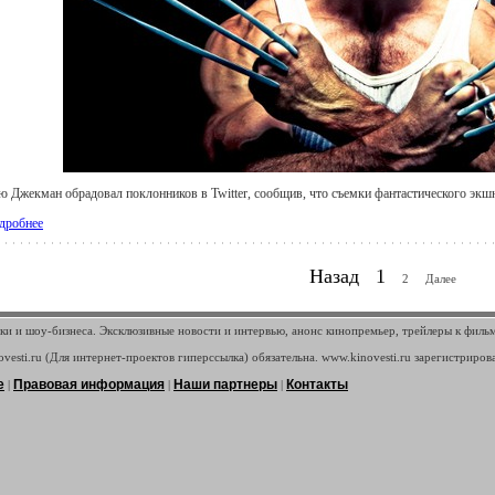
ю Джекман обрадовал поклонников в Twitter, сообщив, что съемки фантастического экшн
дробнее
Назад
1
2
Далее
ки и шоу-бизнеса. Эксклюзивные новости и интервью, анонс кинопремьер, трейлеры к филь
vesti.ru (Для интернет-проектов гиперссылка) обязательна. www.kinovesti.ru зарегистриров
е
Правовая информация
Наши партнеры
Контакты
|
|
|