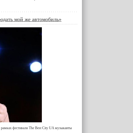
родать мой же автомобиль»
в рамках фестиваля The Best City UA музыканты