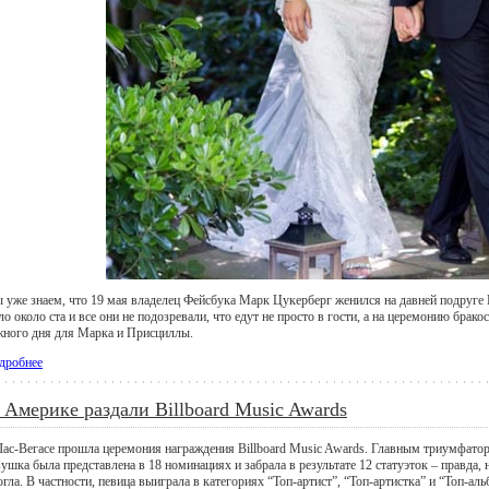
 уже знаем, что 19 мая владелец Фейсбука Марк Цукерберг женился на давней подруге 
о около ста и все они не подозревали, что едут не просто в гости, а на церемонию брак
жного дня для Марка и Присциллы.
дробнее
 Америке раздали Billboard Music Awards
Лас-Вегасе прошла церемония награждения Billboard Music Awards. Главным триумфатор
ушка была представлена в 18 номинациях и забрала в результате 12 статуэток – правда, 
гла. В частности, певица выиграла в категориях “Топ-артист”, “Топ-артистка” и “Топ-аль