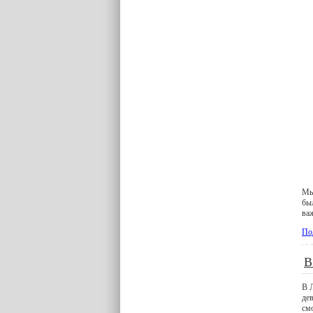
Мы
был
ва
По
В
В 
дев
смо