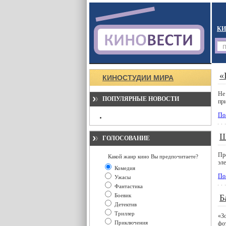
КИ
«
КИНОСТУДИИ МИРА
Не
ПОПУЛЯРНЫЕ НОВОСТИ
при
По
Ш
ГОЛОСОВАНИЕ
Пр
Какой жанр кино Вы предпочитаете?
эл
Комедия
По
Ужасы
Фантастика
Боевик
Б
Детектив
Триллер
«З
Приключения
фо