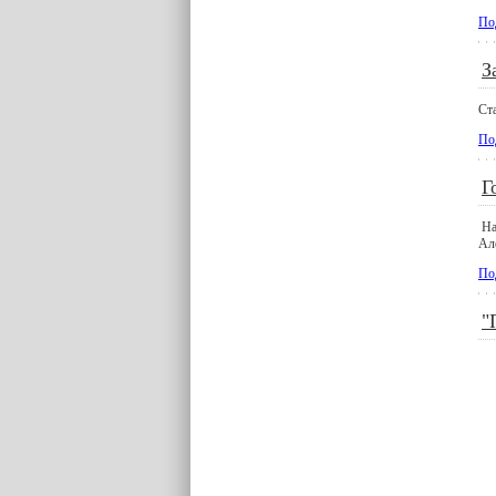
По
З
Ста
По
Г
На
Ал
По
"