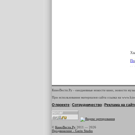
Хь
По
КиноВести.Ру - ежедневные новости кино, новости музы
При использовании материалов сайта ссылка на www.kino
О проекте
Сотрудничество
Реклама на сайт
|
|
©
КиноВести.Ру
2011 —
2026
Продвижение - Garin Studio