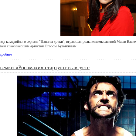
езда комедийного сериала "Папины дочки", играющая роль легкомысленной Маши Васне
мана с начинающим артистом Егором Булаткиным.
дробнее
ъемки «Росомахи» стартуют в августе