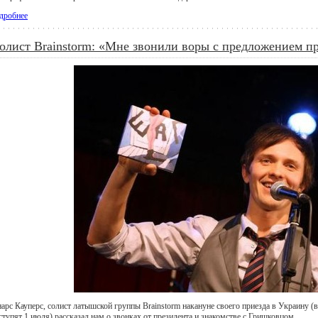
дробнее
олист Brainstorm: «Мне звонили воры с предложением п
нарс Кауперс, солист латышской группы Brainstorm накануне своего приезда в Украину (
ступят 1 июля) рассказал нам о звонках от президента и знакомстве с Гришковцом.