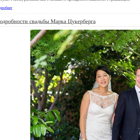
дробнее
одробности свадьбы Марка Цукерберга