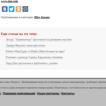
www.tmz.com
Опубликовано в категории:
Шоу-Бизнес
Еще статьи на эту тему:
Звезду “Терминатора” арестовали за домашнее насилие
Эдвард Ферлонг снова арестован
Рейчел МакАдамс и Майкл Шин больше не пара?
Решение о разводе Гарика Харламова отменено
Лада Дэнс рассказала о проблемах с детьми
ки и шоу-бизнеса. Эксклюзивные новости и интервью, анонс кинопремьер, трейлеры к филь
vesti.ru (Для интернет-проектов гиперссылка) обязательна. www.kinovesti.ru зарегистриров
е
Правовая информация
Наши партнеры
Контакты
|
|
|