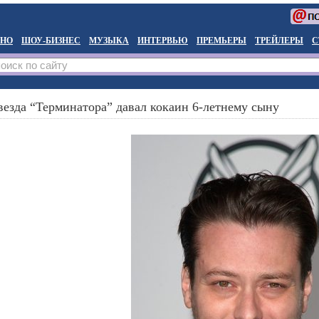
НО
ШОУ-БИЗНЕС
МУЗЫКА
ИНТЕРВЬЮ
ПРЕМЬЕРЫ
ТРЕЙЛЕРЫ
С
везда “Терминатора” давал кокаин 6-летнему сыну