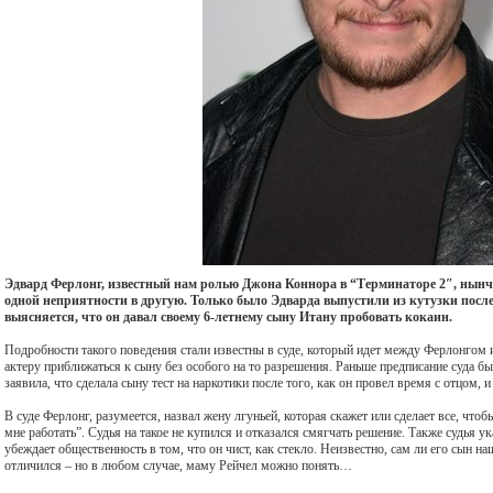
Эдвард Ферлонг, известный нам ролью Джона Коннора в “Терминаторе 2″, нынч
одной неприятности в другую. Только было Эдварда выпустили из кутузки посл
выясняется, что он давал своему 6-летнему сыну Итану пробовать кокаин.
Подробности такого поведения стали известны в суде, который идет между Ферлонгом 
актеру приближаться к сыну без особого на то разрешения. Раньше предписание суда бы
заявила, что сделала сыну тест на наркотики после того, как он провел время с отцом, 
В суде Ферлонг, разумеется, назвал жену лгуньей, которая скажет или сделает все, что
мне работать”. Судья на такое не купился и отказался смягчать решение. Также судья у
убеждает общественность в том, что он чист, как стекло. Неизвестно, сам ли его сын на
отличился – но в любом случае, маму Рейчел можно понять…