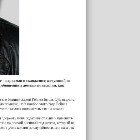
е – наркоман и скандалист, кочующий из
е обвинений в домашнем насилии, как
и его бывшей женой Рейчел Белла. Суд запретил
ло помягче, но в ноябре этого года Рейчел
и тест оказался положительным на кокаин.
бы “держать меня подальше от сына и помешать
казал на плохой внешний вид актера, который не
шел в доме кокаин по случайности, или папа так