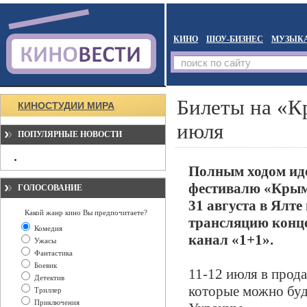
КИНО
ШОУ-БИЗНЕС
МУЗЫК
Билеты на «К
КИНОСТУДИИ МИРА
июля
ПОПУЛЯРНЫЕ НОВОСТИ
Полным ходом ид
фестивалю «Крым 
ГОЛОСОВАНИЕ
31 августа в Ялт
Какой жанр кино Вы предпочитаете?
трансляцию конце
Комедия
канал «1+1».
Ужасы
Фантастика
Боевик
11-12 июля в прод
Детектив
которые можно буд
Триллер
Приключения