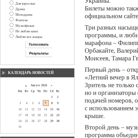
Украины.
Для взрослых
Билеты можно такж
Драма
официальном сайте ф
Мелодрама
Фэнтези
Мультфильм
Три разных насыще
Не люблю кино
программы, и люби
Люблю все жанры
марафона – Филипп
Орбакайте, Валери
Моисеев, Тамара Г
Первый день – отк
КАЛЕНДАРЬ НОВОСТЕЙ
«Летний вечер в Ял
Зритель не только
«
Август 2026 »
но и организаторы
Пн
Вт
Ср
Чт
Пт
Сб
Вс
1
2
подачей номеров, 
3
4
5
6
7
8
9
с использованием э
10
11
12
13
14
15
16
крыше.
17
18
19
20
21
22
23
24
25
26
27
28
29
30
Второй день – муз
31
программа объедин