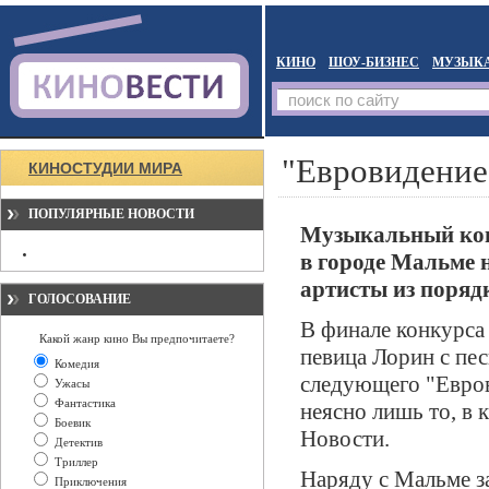
КИНО
ШОУ-БИЗНЕС
МУЗЫК
"Евровидение
КИНОСТУДИИ МИРА
ПОПУЛЯРНЫЕ НОВОСТИ
Музыкальный конк
в городе Мальме 
артисты из порядк
ГОЛОСОВАНИЕ
В финале конкурса 
Какой жанр кино Вы предпочитаете?
певица Лорин с пе
Комедия
следующего "Евров
Ужасы
Фантастика
неясно лишь то, в 
Боевик
Новости.
Детектив
Триллер
Наряду с Мальме з
Приключения