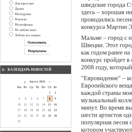
шведские города Ст
Для взрослых
Драма
здесь – хорошая ин
Мелодрама
проводились песен
Фэнтези
Мультфильм
конкурса Мартин Э
Не люблю кино
Люблю все жанры
Мальме – город с н
Швеции. Этот горо
как годом ранее на
конкурс пройдет в
2008 году, который
КАЛЕНДАРЬ НОВОСТЕЙ
"Евровидение" – ко
«
Август 2026 »
Европейского веща
Пн
Вт
Ср
Чт
Пт
Сб
Вс
каждой страны мож
1
2
музыкальный колле
3
4
5
6
7
8
9
10
11
12
13
14
15
16
минут. Во время вы
17
18
19
20
21
22
23
шести артистов од
24
25
26
27
28
29
30
популярная песня 
31
котором участвуют