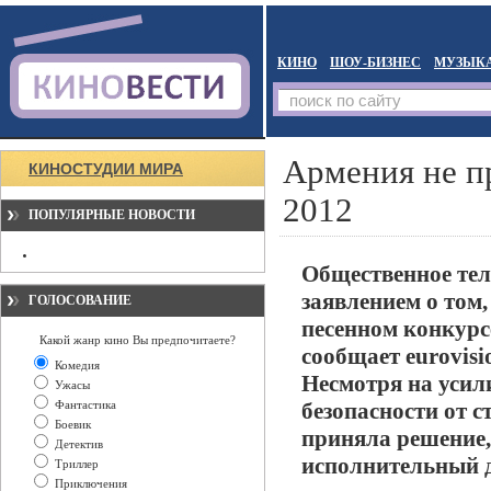
КИНО
ШОУ-БИЗНЕС
МУЗЫК
Армения не п
КИНОСТУДИИ МИРА
2012
ПОПУЛЯРНЫЕ НОВОСТИ
Общественное те
заявлением о том
ГОЛОСОВАНИЕ
песенном конкурс
Какой жанр кино Вы предпочитаете?
сообщает eurovis
Комедия
Несмотря на усил
Ужасы
Фантастика
безопасности от 
Боевик
приняла решение, 
Детектив
исполнительный д
Триллер
Приключения