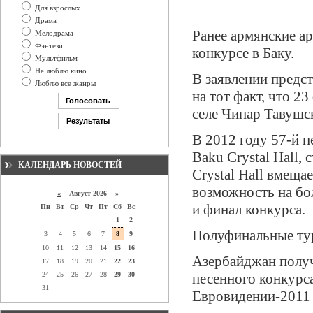
Для взрослых
Драма
Ранее армянские ар
Мелодрама
Фэнтези
конкурсе в Баку.
Мультфильм
Не люблю кино
В заявлении предст
Люблю все жанры
на тот факт, что 2
селе Чинар Тавушс
В 2012 году 57-й 
Baku Crystal Hall,
КАЛЕНДАРЬ НОВОСТЕЙ
Crystal Hall вмещае
возможность на бо
«
Август 2026 »
и финал конкурса.
Пн
Вт
Ср
Чт
Пт
Сб
Вс
1
2
Полуфинальные туры
3
4
5
6
7
8
9
10
11
12
13
14
15
16
Азербайджан получ
17
18
19
20
21
22
23
24
25
26
27
28
29
30
песенного конкурс
31
Евровидении-2011 