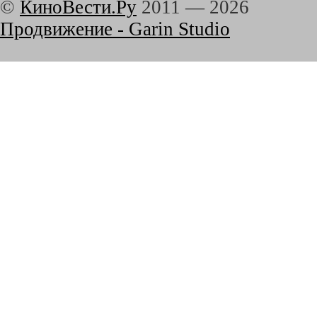
©
КиноВести.Ру
2011 —
2026
Продвижение - Garin Studio