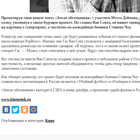
Промотируя свою новую ленту «Земля обетованная» с участием Мэтта Дэймона, 
толку, упомянув о своем будущем проекте. По словам Ван Сента, он пишет сцен
на картины о супергероях, а частично на комедийные боевики Стивена Чоу.
Режиссер уже совершенно точно знает, где будут развиваться события его нового фильм
около вывески PepBoys». Именно там Гас Ван Сент столкнулся с женщиной болезненного
вдохновила режиссера на сочинение сценария. «Я подумал, что в ее жизни может проис
говорит Гас. — Может, стоит относиться к ней лучше. Вдруг она способна надрать мне 
Все эти мысли навели Ван Сента на создание нового проекта о небольшом районе в Го
преступность, а несколько простых жителей объединяются, чтобы дать отпор бандитам.
зачаточном состоянии.
Как обещает режиссер, его проект будет похожим на комедийные боевики Стивена Чо
гонконгского постановщика в России являются «Убойный футбол» и «Разборки в стиле
«Земля обетованная» выходит в США в конце декабря, а прокатная судьба фильма в Рос
www.kinopoisk.ru
Опубликовано в категории:
Кино