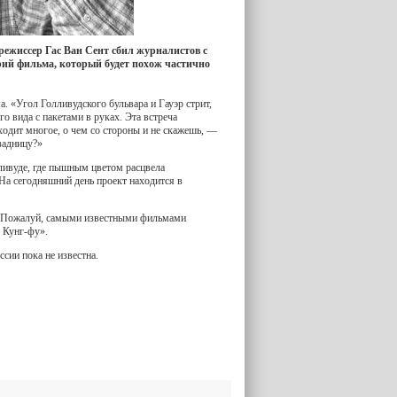
режиссер Гас Ван Сент сбил журналистов с
арий фильма, который будет похож частично
а. «Угол Голливудского бульвара и Гауэр стрит,
 вида с пакетами в руках. Эта встреча
ходит многое, о чем со стороны и не скажешь, —
задницу?»
лливуде, где пышным цветом расцвела
 На сегодняшний день проект находится в
у. Пожалуй, самыми известными фильмами
 Кунг-фу».
сии пока не известна.