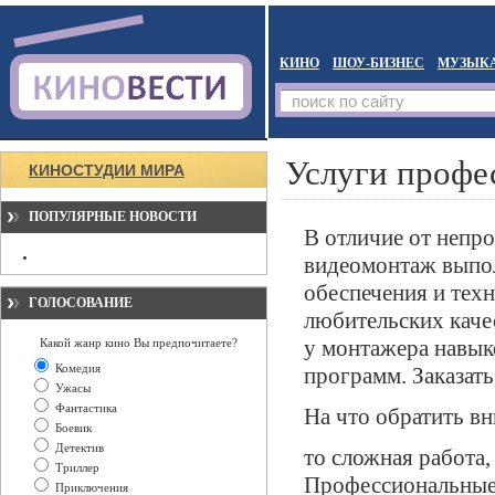
КИНО
ШОУ-БИЗНЕС
МУЗЫК
Услуги профе
КИНОСТУДИИ МИРА
ПОПУЛЯРНЫЕ НОВОСТИ
В отличие от непр
видеомонтаж выпол
обеспечения и тех
ГОЛОСОВАНИЕ
любительских каче
у монтажера навык
Какой жанр кино Вы предпочитаете?
Комедия
программ. Заказат
Ужасы
Фантастика
На что обратить в
Боевик
Детектив
то сложная работа
Триллер
Профессиональные
Приключения