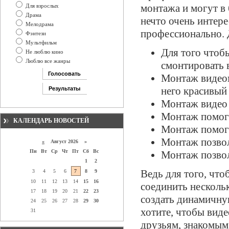
монтажа и могут в
Для взрослых
Драма
нечто очень интере
Мелодрама
профессионально. 
Фэнтези
Мультфильм
Для того чтоб
Не люблю кино
Люблю все жанры
смонтировать 
Монтаж видеом
него красивый
Монтаж видео 
Монтаж помога
КАЛЕНДАРЬ НОВОСТЕЙ
Монтаж помога
Монтаж позвол
«
Август 2026 »
Пн
Вт
Ср
Чт
Пт
Сб
Вс
Монтаж позвол
1
2
Ведь для того, чт
3
4
5
6
7
8
9
10
11
12
13
14
15
16
соединить несколь
17
18
19
20
21
22
23
создать динамичную
24
25
26
27
28
29
30
хотите, чтобы виде
31
друзьям, знакомым,