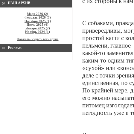
с их стороны к нам
НАШ АРХИВ
Март 2026 (2)
Февраль 2026 (7)
Октябрь 2025 (1)
С собаками, правда
Июль 2025 (6)
Январь 2025 (2)
привередливы, мог
Ноябрь 2024 (1)
простой каши с кол
Показать / скрыть весь архив
пельмени, главное 
Реклама
какой-то заменител
каким-то одним ти
«сухой» или «конс
деле с точки зрени
единственная, по с
По крайней мере, д
его можно насыпать
питомец изголодает
негодность уже в т