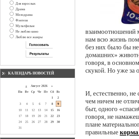
Для взрослых
Драма
Мелодрама
Фэнтези
Мультфильм
взаимоотношений 
Не люблю кино
Люблю все жанры
нам всю жизнь пом
без них было бы не
домашних» животны
говоря, в основно
скукой. Но уже за
КАЛЕНДАРЬ НОВОСТЕЙ
«
Август 2026 »
И, естественно, не
Пн
Вт
Ср
Чт
Пт
Сб
Вс
1
2
чем ничем не отлич
3
4
5
6
7
8
9
быт, одного «спаси
10
11
12
13
14
15
16
говоря, не намаже
17
18
19
20
21
22
23
24
25
26
27
28
29
30
плане материально
31
правильные
корма