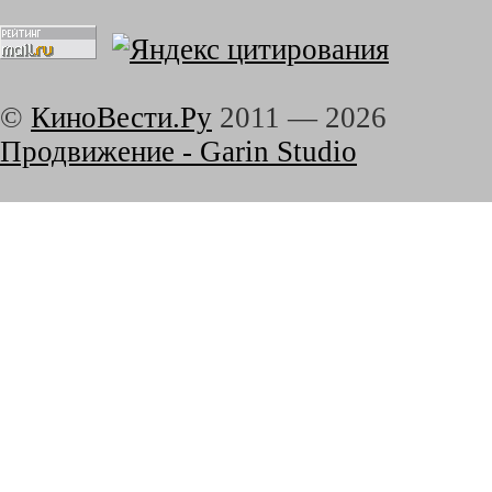
©
КиноВести.Ру
2011 —
2026
Продвижение - Garin Studio