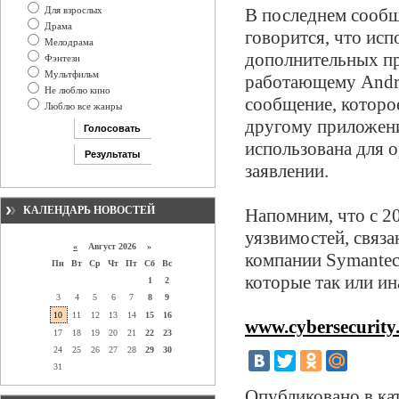
Для взрослых
В последнем сообщ
Драма
говорится, что исп
Мелодрама
дополнительных пр
Фэнтези
Мультфильм
работающему Andr
Не люблю кино
сообщение, которо
Люблю все жанры
другому приложени
использована для о
заявлении.
КАЛЕНДАРЬ НОВОСТЕЙ
Напомним, что с 2
уязвимостей, связ
«
Август 2026 »
компании Symantec
Пн
Вт
Ср
Чт
Пт
Сб
Вс
которые так или и
1
2
3
4
5
6
7
8
9
10
11
12
13
14
15
16
www.cybersecurity
17
18
19
20
21
22
23
24
25
26
27
28
29
30
31
Опубликовано в ка