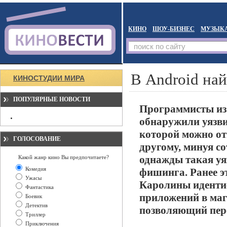
КИНО
ШОУ-БИЗНЕС
МУЗЫК
В Android на
КИНОСТУДИИ МИРА
ПОПУЛЯРНЫЕ НОВОСТИ
Программисты из 
обнаружили уязви
которой можно от
ГОЛОСОВАНИЕ
другому, минуя с
однажды такая уя
Какой жанр кино Вы предпочитаете?
Комедия
фишинга. Ранее э
Ужасы
Каролины иденти
Фантастика
приложений в мага
Боевик
Детектив
позволяющий пере
Триллер
Приключения