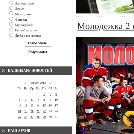
Для взрослых
Драма
Мелодрама
Фэнтези
Молодежка 2 
Мультфильм
Не люблю кино
Люблю все жанры
КАЛЕНДАРЬ НОВОСТЕЙ
«
Август 2014
»
Пн
Вт
Ср
Чт
Пт
Сб
Вс
1
2
3
4
5
6
7
8
9
10
11
12
13
14
15
16
17
18
19
20
21
22
23
24
25
26
27
28
29
30
31
НАШ АРХИВ