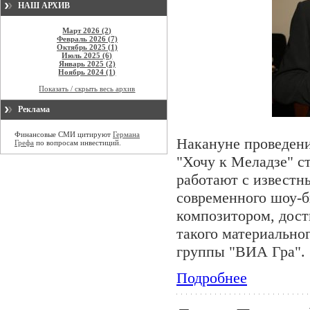
НАШ АРХИВ
Март 2026 (2)
Февраль 2026 (7)
Октябрь 2025 (1)
Июль 2025 (6)
Январь 2025 (2)
Ноябрь 2024 (1)
Показать / скрыть весь архив
Реклама
Финансовые СМИ цитируют
Германа
Накануне проведени
Грефа
по вопросам инвестиций.
"Хочу к Меладзе" с
работают с известн
современного шоу-б
композитором, дост
такого материально
группы "ВИА Гра".
Подробнее