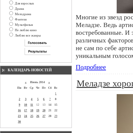
Для взрослых
Драма
Мелодрама
Многие из звезд ро
Фэнтези
Меладзе. Ведь арти
Мультфильм
Не люблю кино
востребованные. И 
Люблю все жанры
различных факторов
не сам по себе арти
уникальным голосо
Подробнее
КАЛЕНДАРЬ НОВОСТЕЙ
Меладзе хоро
«
Июнь 2014
»
Пн
Вт
Ср
Чт
Пт
Сб
Вс
1
2
3
4
5
6
7
8
9
10
11
12
13
14
15
16
17
18
19
20
21
22
23
24
25
26
27
28
29
30