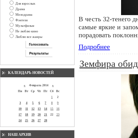
Для взрослых
Драма
Мелодрама
В честь 32-тенего 
Фэнтези
самые яркие и запо
Мультфильм
Не люблю кино
порадовать поклонн
Люблю все жанры
Подробнее
Земфира обиде
КАЛЕНДАРЬ НОВОСТЕЙ
«
Февраль 2014
»
Пн
Вт
Ср
Чт
Пт
Сб
Вс
1
2
3
4
5
6
7
8
9
10
11
12
13
14
15
16
17
18
19
20
21
22
23
24
25
26
27
28
НАШ АРХИВ