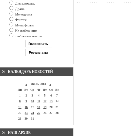
Для взрослых
Драма
Мелодрама
Фэнтези
Мультфильм
Не люблю кино
Люблю все жанры
КАЛЕНДАРЬ НОВОСТЕЙ
«
Июль 2013
»
Пн
Вт
Ср
Чт
Пт
Сб
Вс
1
2
3
4
5
6
7
8
9
10
11
12
13
14
15
16
17
18
19
20
21
22
23
24
25
26
27
28
29
30
31
НАШ АРХИВ