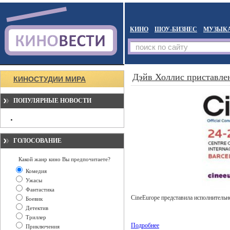
КИНО
ШОУ-БИЗНЕС
МУЗЫК
Дэйв Холлис приставлен
КИНОСТУДИИ МИРА
ПОПУЛЯРНЫЕ НОВОСТИ
ГОЛОСОВАНИЕ
Какой жанр кино Вы предпочитаете?
Комедия
Ужасы
Фантастика
CineEurope представила исполнительн
Боевик
Детектив
Триллер
Подробнее
Приключения