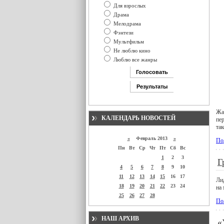
Для взрослых
Драма
Мелодрама
Фэнтези
Мультфильм
Не люблю кино
Люблю все жанры
Жа
КАЛЕНДАРЬ НОВОСТЕЙ
пе
та
«
Февраль 2013
»
По
Пн
Вт
Ср
Чт
Пт
Сб
Вс
1
2
3
Г
4
5
6
7
8
9
10
11
12
13
14
15
16
17
Ли
18
19
20
21
22
23
24
на
25
26
27
28
По
НАШ АРХИВ
«