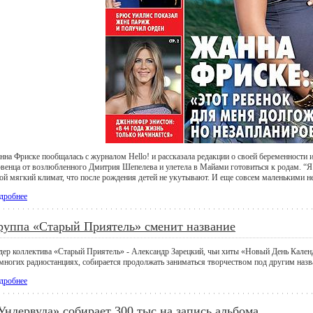
нна Фриске пообщалась с журналом Hello! и рассказала редакции о своей беременности 
рвенца от возлюбленного Дмитрия Шепелева и улетела в Майами готовиться к родам. “Я 
кой мягкий климат, что после рождения детей не укутывают. И еще совсем маленькими не
дробнее
руппа «Старый Приятель» сменит название
дер коллектива «Старый Приятель» - Александр Зарецкий, чьи хиты «Новый День Кален
 многих радиостанциях, собирается продолжать заниматься творчеством под другим назв
дробнее
Ундервуда» собирает 300 тыс на запись альбома