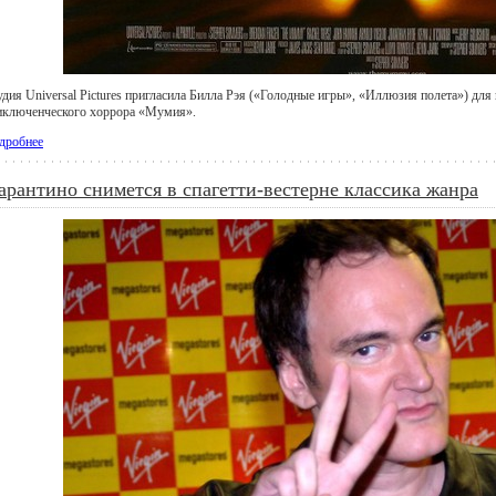
удия Universal Pictures пригласила Билла Рэя («Голодные игры», «Иллюзия полета») для
иключенческого хоррора «Мумия».
дробнее
арантино снимется в спагетти-вестерне классика жанра