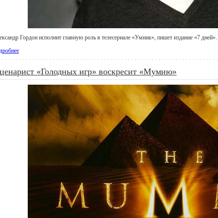
ександр Гордон исполнит главную роль в телесериале «Умник», пишет издание «7 дней».
дробнее
ценарист «Голодных игр» воскресит «Мумию»