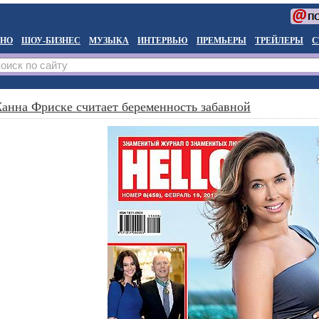
НО
ШОУ-БИЗНЕС
МУЗЫКА
ИНТЕРВЬЮ
ПРЕМЬЕРЫ
ТРЕЙЛЕРЫ
С
анна Фриске считает беременность забавной