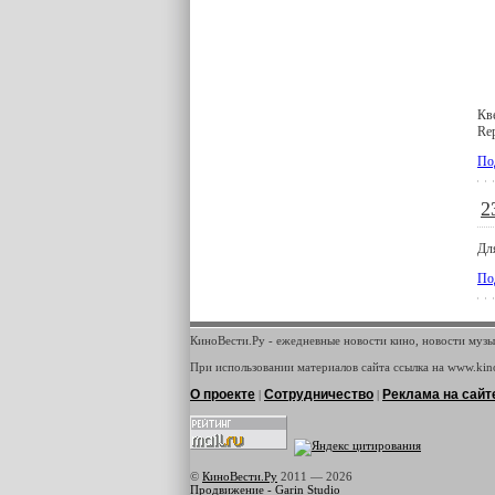
Кв
Rep
По
2
Дл
По
КиноВести.Ру - ежедневные новости кино, новости музы
При использовании материалов сайта ссылка на www.kino
О проекте
Сотрудничество
Реклама на сайт
|
|
©
КиноВести.Ру
2011 —
2026
Продвижение - Garin Studio