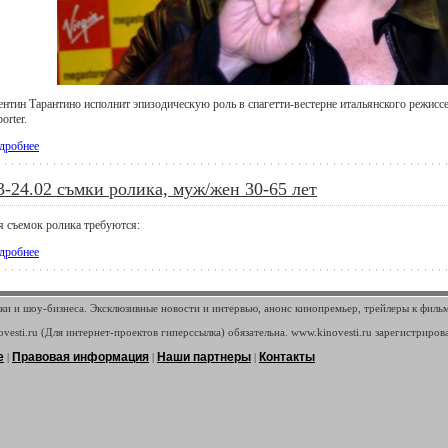
ентин Тарантино исполнит эпизодическую роль в спагетти-вестерне итальянского режисс
orter.
дробнее
3-24.02 съмки ролика, муж/жен 30-65 лет
я съемок ролика требуются:
дробнее
ки и шоу-бизнеса. Эксклюзивные новости и интервью, анонс кинопремьер, трейлеры к филь
vesti.ru (Для интернет-проектов гиперссылка) обязательна. www.kinovesti.ru зарегистриров
е
Правовая информация
Наши партнеры
Контакты
|
|
|