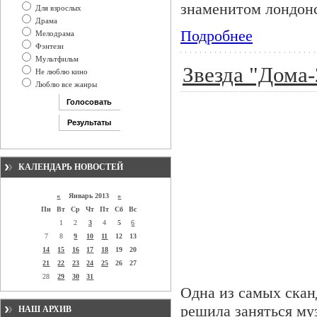
знаменитом лондонс
Для взрослых
Драма
Подробнее
Мелодрама
Фэнтези
Мультфильм
Звезда "Дома-
Не люблю кино
Люблю все жанры
КАЛЕНДАРЬ НОВОСТЕЙ
«
Январь 2013
»
Пн
Вт
Ср
Чт
Пт
Сб
Вс
1
2
3
4
5
6
7
8
9
10
11
12
13
14
15
16
17
18
19
20
21
22
23
24
25
26
27
28
29
30
31
Одна из самых скан
решила заняться му
НАШ АРХИВ