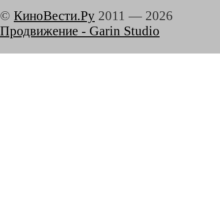
©
КиноВести.Ру
2011 —
2026
Продвижение - Garin Studio