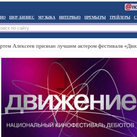
НО
ШОУ-БИЗНЕС
МУЗЫКА
ИНТЕРВЬЮ
ПРЕМЬЕРЫ
ТРЕЙЛЕРЫ
С
ртем Алексеев признан лучшим актером фестиваля «Дв