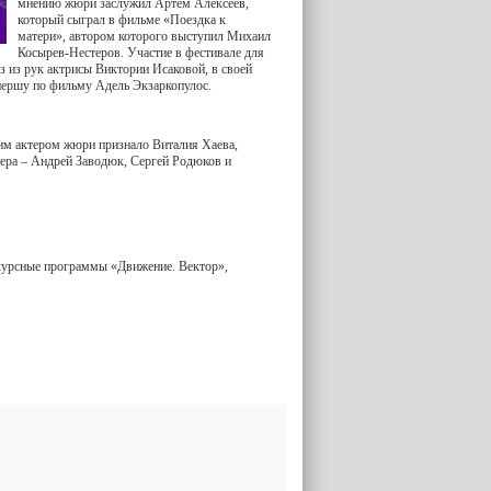
мнению жюри заслужил Артем Алексеев,
который сыграл в фильме «Поездка к
матери», автором которого выступил Михаил
Косырев-Нестеров. Участие в фестивале для
 из рук актрисы Виктории Исаковой, в своей
нершу по фильму Адель Экзаркопулос.
шим актером жюри признало Виталия Хаева,
тера – Андрей Заводюк, Сергей Родюков и
нкурсные программы «Движение. Вектор»,