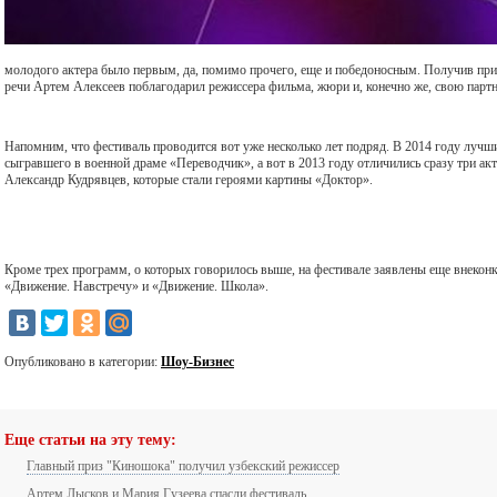
молодого актера было первым, да, помимо прочего, еще и победоносным. Получив приз
речи Артем Алексеев поблагодарил режиссера фильма, жюри и, конечно же, свою парт
Напомним, что фестиваль проводится вот уже несколько лет подряд. В 2014 году луч
сыгравшего в военной драме «Переводчик», а вот в 2013 году отличились сразу три ак
Александр Кудрявцев, которые стали героями картины «Доктор».
Кроме трех программ, о которых говорилось выше, на фестивале заявлены еще внеко
«Движение. Навстречу» и «Движение. Школа».
Опубликовано в категории:
Шоу-Бизнес
Еще статьи на эту тему:
Главный приз "Киношока" получил узбекский режиссер
Артем Лысков и Мария Гузеева спасли фестиваль