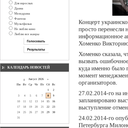
Для взрослых
Драма
Мелодрама
Фэнтези
Концерт украинског
Мультфильм
просто перенесли 
Не люблю кино
Люблю все жанры
информационное аг
Хоменко Викторию
Хоменко сказала, 
вызвать ошибочное 
куда именно было п
КАЛЕНДАРЬ НОВОСТЕЙ
момент менеджмент
«
Август 2026 »
организаторов.
Пн
Вт
Ср
Чт
Пт
Сб
Вс
1
2
27.02.2014-го на и
3
4
5
6
7
8
9
запланировано выс
10
11
12
13
14
15
16
выступление отмен
17
18
19
20
21
22
23
24
25
26
27
28
29
30
24.02.2014-го опу
31
Петербурга Милоно