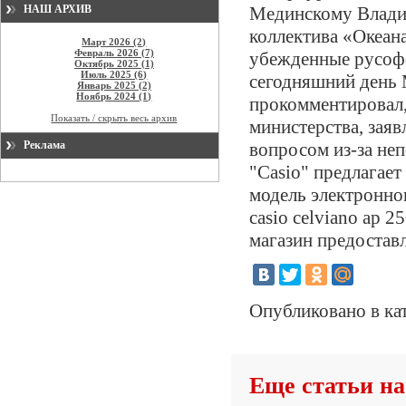
НАШ АРХИВ
Мединскому Владим
коллектива «Океана
Март 2026 (2)
Февраль 2026 (7)
убежденные русофо
Октябрь 2025 (1)
Июль 2025 (6)
сегодняшний день
Январь 2025 (2)
Ноябрь 2024 (1)
прокомментировал,
Показать / скрыть весь архив
министерства, заяв
Реклама
вопросом из-за не
"Сasio" предлагае
модель электронно
casio celviano ap 
магазин предоставл
Опубликовано в ка
Еще статьи на