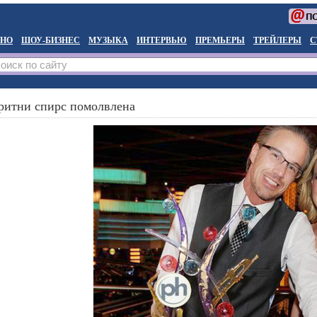
НО
ШОУ-БИЗНЕС
МУЗЫКА
ИНТЕРВЬЮ
ПРЕМЬЕРЫ
ТРЕЙЛЕРЫ
С
ритни спирс помолвлена