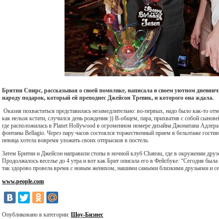
Бритни Спирс, рассказывая о своей помолвке, написала в своем уютном дневничк
народу подарок, который ей преподнес Джейсон Тревик, и которого она ждала.
Оказия похвастаться представилась незамедлительно: во-первых, надо было как-то отм
как нельзя кстати, случился день рождения:)) В-общем, пара, прихватив с собой сынове
где расположилась в Planet Hollywood в огроменном номере дизайна Джонатана Адлера
фонтаны Bellagio. Через пару часов состоялся торжественный прием в бельэтаже гости
певица хотела вовремя уложить своих отпрысков в постель.
Затем Бритни и Джейсон направили стопы в ночной клуб Chateau, где в окружении друз
Продолжалось веселье до 4 утра и вот как Брит описала его в Фейсбуке: “Сегодня была
так здорово провела время с новым женихом, нашими самыми близкими друзьями и се
www.people.com
Опубликовано в категории:
Шоу-Бизнес