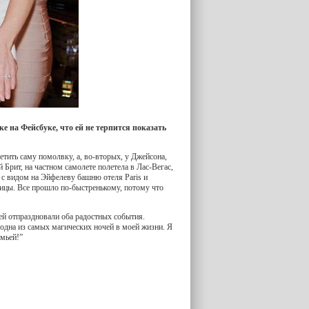
е на Фейсбуке, что ей не терпится показать
етить саму помолвку, а, во-вторых, у Джейсона,
й Брит, на частном самолете полетела в Лас-Вегас,
 с видом на Эйфелеву башню отеля Paris и
ницы. Все прошло по-быстренькому, потому что
ей отпраздновали оба радостных события.
 одна из самых магических ночей в моей жизни. Я
мьей!”