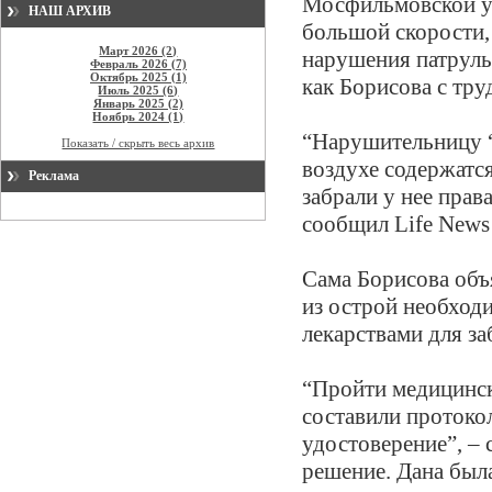
Мосфильмовской ул
НАШ АРХИВ
большой скорости,
Март 2026 (2)
нарушения патруль
Февраль 2026 (7)
Октябрь 2025 (1)
как Борисова с тру
Июль 2025 (6)
Январь 2025 (2)
Ноябрь 2024 (1)
“Нарушительницу “
Показать / скрыть весь архив
воздухе содержатся
Реклама
забрали у нее прав
сообщил Life News 
Сама Борисова объя
из острой необходи
лекарствами для за
“Пройти медицинск
составили протокол
удостоверение”, – 
решение. Дана был