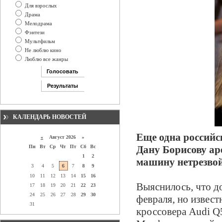
Для взрослых
Драма
Мелодрама
Фэнтези
Мультфильм
Не люблю кино
Люблю все жанры
КАЛЕНДАРЬ НОВОСТЕЙ
Еще одна российс
«
Август 2026 »
Пн
Вт
Ср
Чт
Пт
Сб
Вс
Дану Борисову аре
1
2
машину нетрезвой
3
4
5
6
7
8
9
10
11
12
13
14
15
16
Выяснилось, что д
17
18
19
20
21
22
23
24
25
26
27
28
29
30
февраля, но извест
31
кроссовера Audi Q5