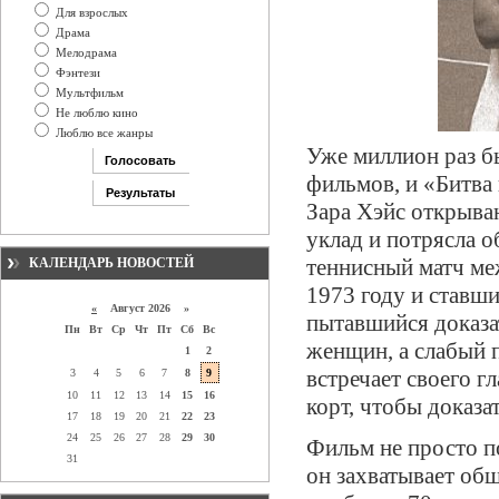
Для взрослых
Драма
Мелодрама
Фэнтези
Мультфильм
Не люблю кино
Люблю все жанры
Уже миллион раз б
фильмов, и «Битва
Зара Хэйс открыва
уклад и потрясла о
теннисный матч ме
КАЛЕНДАРЬ НОВОСТЕЙ
1973 году и ставши
«
Август 2026 »
пытавшийся доказа
Пн
Вт
Ср
Чт
Пт
Сб
Вс
женщин, а слабый п
1
2
встречает своего г
3
4
5
6
7
8
9
10
11
12
13
14
15
16
корт, чтобы доказа
17
18
19
20
21
22
23
24
25
26
27
28
29
30
Фильм не просто п
31
он захватывает об