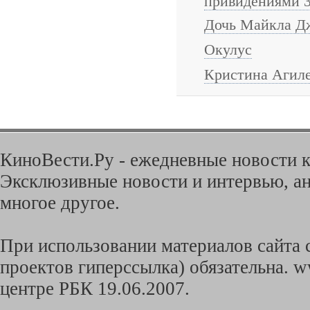
привидениями 
Дочь Майкла Дж
Окулус
Кристина Агиле
КиноВести.Ру - ежедневные новости к
Эксклюзивные новости и интервью, ан
многое другое.
При использовании материалов сайта с
проектов гиперссылка) обязательна. w
центре РБК 19.06.2007.