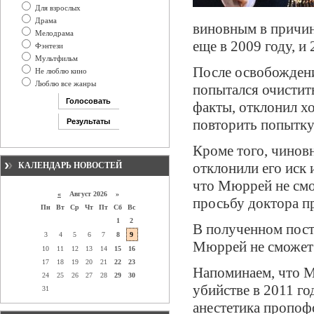
Для взрослых
Драма
виновным в причин
Мелодрама
еще в 2009 году, и 
Фэнтези
Мультфильм
После освобождени
Не люблю кино
Люблю все жанры
попытался очистить
факты, отклонил х
повторить попытку
Кроме того, чинов
отклонили его иск 
КАЛЕНДАРЬ НОВОСТЕЙ
что Мюррей не смо
«
Август 2026 »
просьбу доктора п
Пн
Вт
Ср
Чт
Пт
Сб
Вс
1
2
В полученном пост
3
4
5
6
7
8
9
Мюррей не сможет с
10
11
12
13
14
15
16
17
18
19
20
21
22
23
Напоминаем, что 
24
25
26
27
28
29
30
убийстве в 2011 г
31
анестетика пропоф