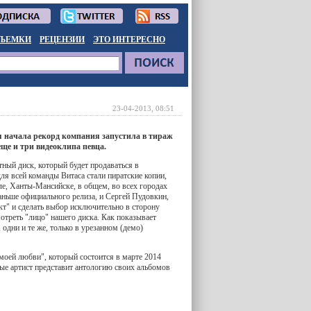
ЪЕМКИ
РЕЦЕНЗИИ
ЭТО ИНТЕРЕСНО
23-04-2013, 08:51
 начала рекорд компания запустила в тираж
ще и три видеоклипа певца.
ный диск, который будет продаваться в
я всей команды Витаса стали пиратские копии,
ле, Ханты-Мансийске, в общем, во всех городах
раньше официального релиза, и Сергей Пудовкин,
кт" и сделать выбор исключительно в сторону
отреть "лицо" нашего диска. Как показывает
 одни и те же, только в урезанном (демо)
моей любви", который состоится в марте 2014
вые артист представит антологию своих альбомов