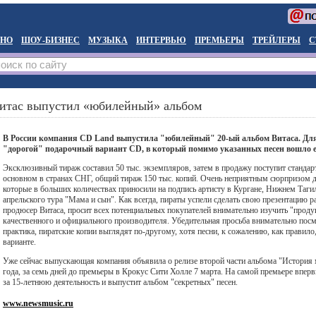
НО
ШОУ-БИЗНЕС
МУЗЫКА
ИНТЕРВЬЮ
ПРЕМЬЕРЫ
ТРЕЙЛЕРЫ
С
итас выпустил «юбилейный» альбом
В России компания CD Land выпустила "юбилейный" 20-ый альбом Витаса. Для
"дорогой" подарочный вариант CD, в который помимо указанных песен вошло е
Эксклюзивный тираж составил 50 тыс. экземпляров, затем в продажу поступит стандарт
основном в странах СНГ, общий тираж 150 тыс. копий. Очень неприятным сюрпризом дл
которые в больших количествах приносили на подпись артисту в Кургане, Нижнем Таги
апрельского тура "Мама и сын". Как всегда, пираты успели сделать свою презентацию 
продюсер Витаса, просит всех потенциальных покупателей внимательно изучить "проду
качественного и официального производителя. Убедительная просьба внимательно посм
практика, пиратские копии выглядят по-другому, хотя песни, к сожалению, как правило,
варианте.
Уже сейчас выпускающая компания объявила о релизе второй части альбома "История 
года, за семь дней до премьеры в Крокус Сити Холле 7 марта. На самой премьере впер
за 15-летнюю деятельность и выпустит альбом "секретных" песен.
www.newsmusic.ru